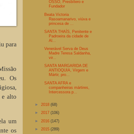
OSSÓ, Presbítero e
Fundador
Beata Victoria
Rasoamanarivo, viúva e
princesa de ...
SANTA THAÍS, Penitente e
Padroeira da cidade de
Al...
iu para
Venerável Serva de Deus
Madre Teresa Saldanha,
vir...
SANTA MARGARIDA DE
Missão
ANTIOQUIA, Virgem e
Mártir, pro...
eu. Os
SANTA AFRA e
giosa,
companheiras mártires,
Intercessora p...
 e alto
►
2018
(68)
►
2017
(106)
ela um
►
2016
(147)
►
2015
(289)
ante os