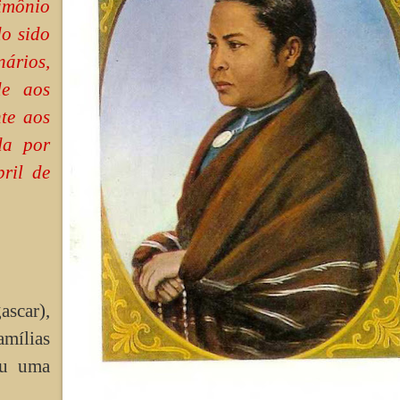
imônio
o sido
ários,
de aos
nte aos
da por
ril de
scar),
mílias
eu uma