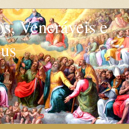
os, Veneráveis e
eus