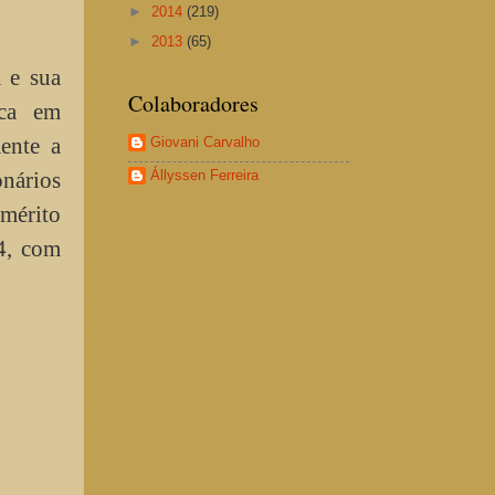
►
2014
(219)
►
2013
(65)
a e sua
Colaboradores
ica em
ente a
Giovani Carvalho
nários
Állyssen Ferreira
 mérito
94, com