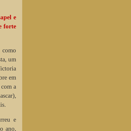
apel e
 forte
u como
sta, um
ictoria
bre em
e com a
scar),
is.
rreu e
o ano,