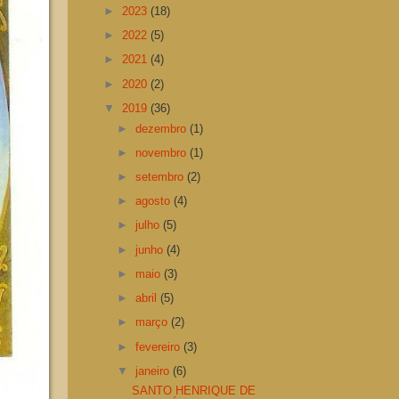
►
2023
(18)
►
2022
(5)
►
2021
(4)
►
2020
(2)
▼
2019
(36)
►
dezembro
(1)
►
novembro
(1)
►
setembro
(2)
►
agosto
(4)
►
julho
(5)
►
junho
(4)
►
maio
(3)
►
abril
(5)
►
março
(2)
►
fevereiro
(3)
▼
janeiro
(6)
SANTO HENRIQUE DE