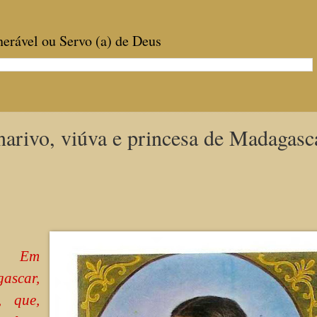
enerável ou Servo (a) de Deus
arivo, viúva e princesa de Madagasc
 Em
ascar,
, que,