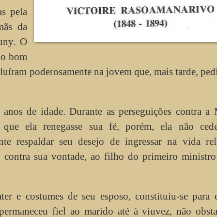
as pela
mãs da
uny. O
e o bom
fluíram poderosamente na jovem que, mais tarde, ped
 anos de idade. Durante as perseguições contra a 
m que ela renegasse sua fé, porém, ela não ced
te respaldar seu desejo de ingressar na vida reli
 contra sua vontade, ao filho do primeiro ministro
ter e costumes de seu esposo, constituiu-se para 
 permaneceu fiel ao marido até à viuvez, não obst