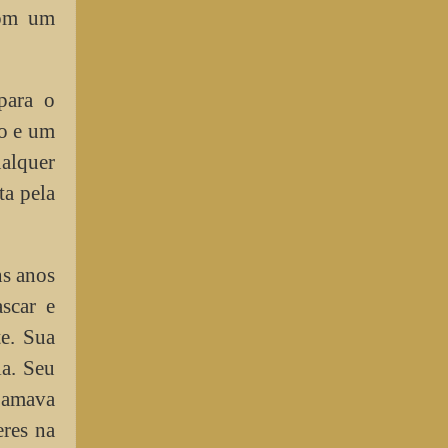
com um
para o
do e um
ualquer
ta pela
ns anos
scar e
te. Sua
la. Seu
o amava
eres na