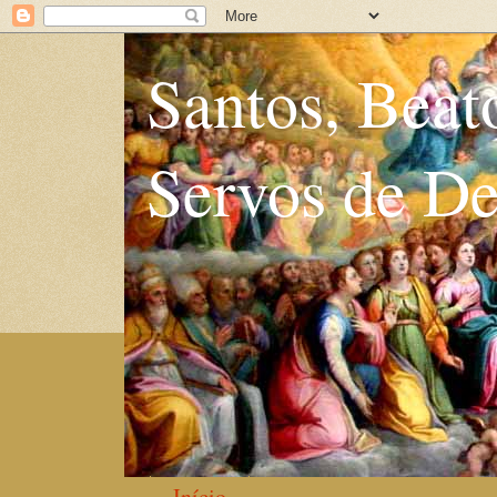
Santos, Beat
Servos de D
Início