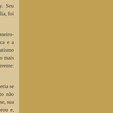
y. Seu
ia, foi
imeiro-
ica e a
Batismo
 o mais
erente:
eria se
to não
se, sua
orou e,