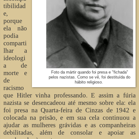
tibilidad
e,
porque
ela não
podia
comparti
lhar a
ideologi
a de
morte e
Foto da mártir quando foi presa e "fichada"
pelos nazistas. Como se vê, foi destituída do
de
hábito religioso.
racismo
que Hitler vinha professando. E assim a fúria
nazista se desencadeou até mesmo sobre ela: ela
foi presa na Quarta-feira de Cinzas de 1942 e
colocada na prisão, e em sua cela continuou a
ajudar as mulheres grávidas e as companheiras
debilitadas, além de consolar e apoiar as