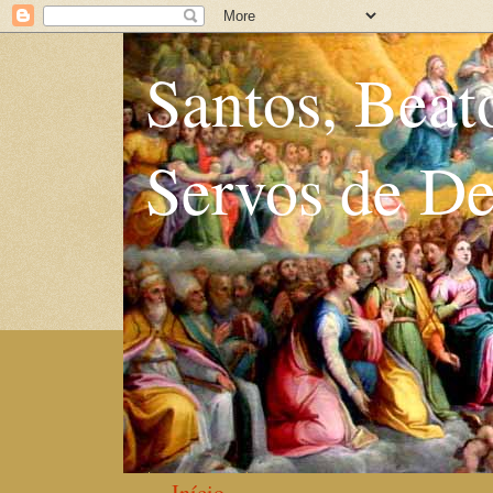
Santos, Beat
Servos de D
Início