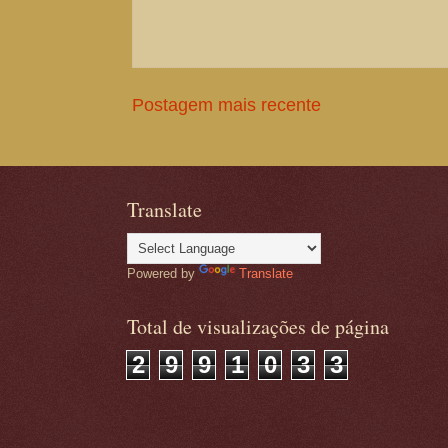
Postagem mais recente
Translate
Powered by
Translate
Total de visualizações de página
2
9
9
1
0
3
3