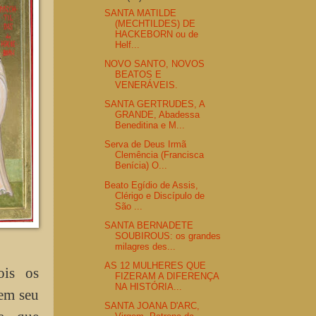
SANTA MATILDE
(MECHTILDES) DE
HACKEBORN ou de
Helf...
NOVO SANTO, NOVOS
BEATOS E
VENERÁVEIS.
SANTA GERTRUDES, A
GRANDE, Abadessa
Beneditina e M...
Serva de Deus Irmã
Clemência (Francisca
Benícia) O...
Beato Egídio de Assis,
Clérigo e Discípulo de
São ...
SANTA BERNADETE
SOUBIROUS: os grandes
milagres des...
AS 12 MULHERES QUE
ois os
FIZERAM A DIFERENÇA
NA HISTÓRIA...
em seu
SANTA JOANA D'ARC,