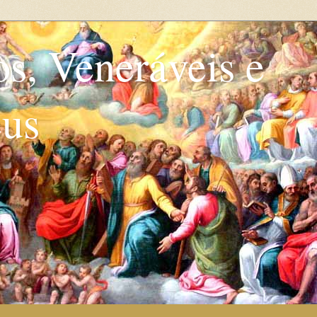
os, Veneráveis e
eus