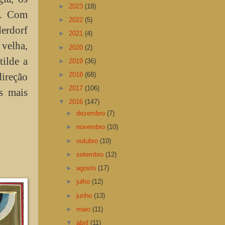
►
2023
(18)
I. Com
►
2022
(5)
derdorf
►
2021
(4)
velha,
►
2020
(2)
tilde a
►
2019
(36)
direção
►
2018
(68)
►
2017
(106)
s mais
▼
2016
(147)
►
dezembro
(7)
►
novembro
(10)
►
outubro
(10)
►
setembro
(12)
►
agosto
(17)
►
julho
(12)
►
junho
(13)
►
maio
(11)
▼
abril
(11)