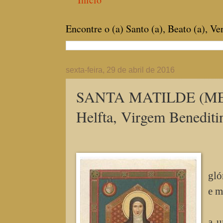
Encontre o (a) Santo (a), Beato (a), V
sexta-feira, 29 de abril de 2016
SANTA MATILDE (ME
Helfta, Virgem Beneditin
gló
e m
a u