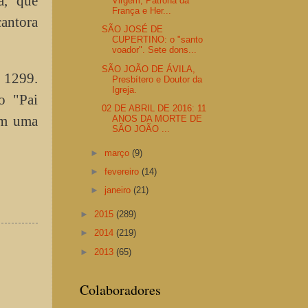
a, que
Virgem, Patrona da
França e Her...
cantora
SÃO JOSÉ DE
CUPERTINO: o "santo
voador". Sete dons...
SÃO JOÃO DE ÁVILA,
 1299.
Presbítero e Doutor da
Igreja.
o "Pai
02 DE ABRIL DE 2016: 11
em uma
ANOS DA MORTE DE
SÃO JOÃO ...
►
março
(9)
►
fevereiro
(14)
►
janeiro
(21)
►
2015
(289)
►
2014
(219)
►
2013
(65)
Colaboradores