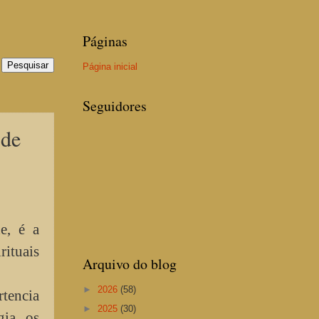
Páginas
Página inicial
Seguidores
de
e, é a
rituais
Arquivo do blog
►
2026
(58)
rtencia
►
2025
(30)
ia, os