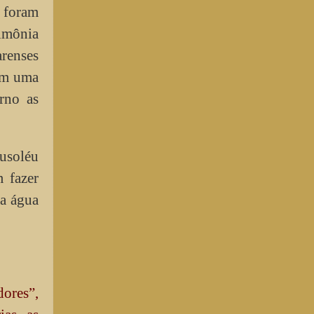
. foram
rimônia
renses
em uma
rno as
ausoléu
 fazer
 a água
ores”,