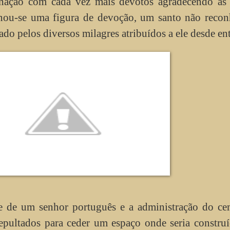
inação com cada vez mais devotos agradecendo as 
rnou-se uma figura de devoção, um santo não recon
ado pelos diversos milagres atribuídos a ele desde en
de um senhor português e a administração do cem
epultados para ceder um espaço onde seria constru