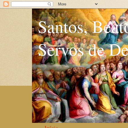
Santos, Beat
Servos de D
Início