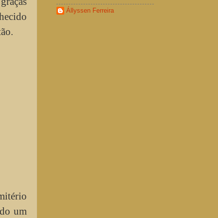
graças
Állyssen Ferreira
hecido
tão.
itério
ído um