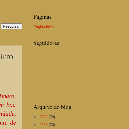
Páginas
Página inicial
Seguidores
irro
Amaro.
em boa
Arquivo do blog
ndade,
►
2026
(58)
nte de
►
2025
(30)