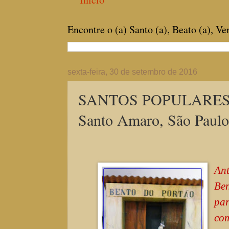
Encontre o (a) Santo (a), Beato (a), V
sexta-feira, 30 de setembro de 2016
SANTOS POPULARES: "B
Santo Amaro, São Paulo
Ant
Be
par
com