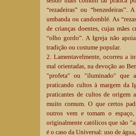
sendo mais comum tal prática po
“rezadeiras” ou “benzedeiras”.
umbanda ou candomblé. As “rezas”
de crianças doentes, cujas mães 
“olho gordo”. A Igreja não apoia
tradição ou costume popular.
2. Lamentavelmente, ocorreu a in
mal orientadas, na devoção ao Be
"profeta" ou "iluminado" que a
praticando cultos à margem da Igr
praticantes de cultos de origem 
muito comum. O que certos padre
outros vem e tomam o espaço, 
originalmente católicos que são "
é o caso da Universal: uso de água