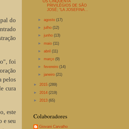
OS CINQÜENTA
PRIVILÉGIOS DE SÃO
JOSÉ; “LA JOSEFINA...
ipal do
►
agosto
(17)
►
julho
(12)
ontrado
►
junho
(13)
stração
►
maio
(11)
►
abril
(11)
►
março
(9)
o", foi
►
fevereiro
(14)
oração
►
janeiro
(21)
a pelos
►
2015
(289)
de cura
►
2014
(219)
►
2013
(65)
o, este
Colaboradores
o e seu
Giovani Carvalho