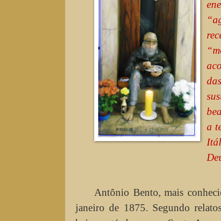
en
“a
rec
“m
aco
das
sus
bea
a t
Itá
Deu
Antônio Bento, mais conheci
janeiro de 1875. Segundo relato