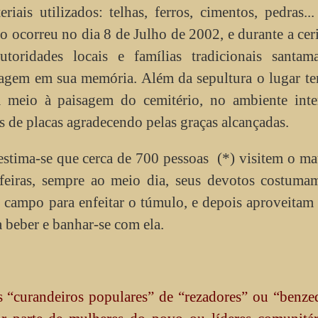
ais utilizados: telhas, ferros, cimentos, pedras..
o ocorreu no dia 8 de Julho de 2002, e durante a ce
oridades locais e famílias tradicionais santama
agem em sua memória. Além da sepultura o lugar t
m meio à paisagem do cemitério, no ambiente inte
 de placas agradecendo pelas graças alcançadas.
estima-se que cerca de 700 pessoas (*) visitem o m
feiras, sempre ao meio dia, seus devotos costumam
o campo para enfeitar o túmulo, e depois aproveitam
 beber e banhar-se com ela.
“curandeiros populares” de “rezadores” ou “benzed