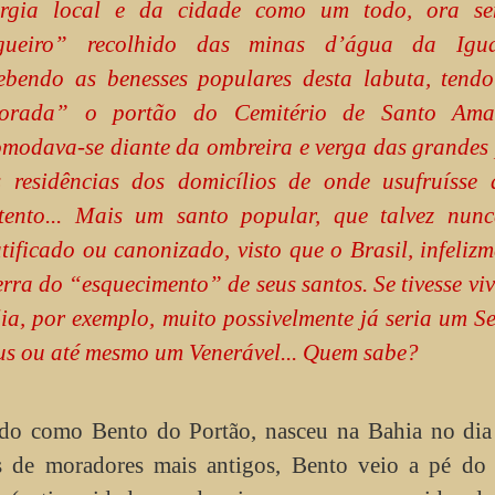
ergia local e da cidade como um todo, ora s
gueiro” recolhido das minas d’água da Igua
ebendo as benesses populares desta labuta, tend
orada” o portão do Cemitério de Santo Ama
modava-se diante da ombreira e verga das grandes 
 residências dos domicílios de onde usufruísse 
tento... Mais um santo popular, que talvez nunc
tificado ou canonizado, visto que o Brasil, infelizm
erra do “esquecimento” de seus santos. Se tivesse vi
lia, por exemplo, muito possivelmente já seria um S
s ou até mesmo um Venerável... Quem sabe?
do como Bento do Portão, nasceu na Bahia no dia
s de moradores mais antigos, Bento veio a pé do 