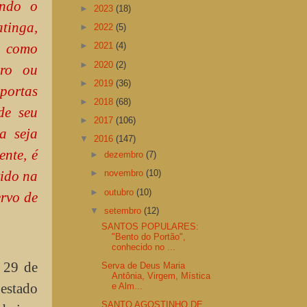
endo o
►
2023
(18)
tinga,
►
2022
(5)
o como
►
2021
(4)
►
2020
(2)
ro ou
►
2019
(36)
portas
►
2018
(68)
de seu
►
2017
(106)
a seja
▼
2016
(147)
ente, é
►
dezembro
(7)
vido na
►
novembro
(10)
►
outubro
(10)
ervo de
▼
setembro
(12)
SANTOS POPULARES:
"Bento do Portão",
conhecido no ...
 29 de
Serva de Deus Maria
Antônia, Virgem, Mística
estado
e Alm...
SANTO AGOSTINHO DE