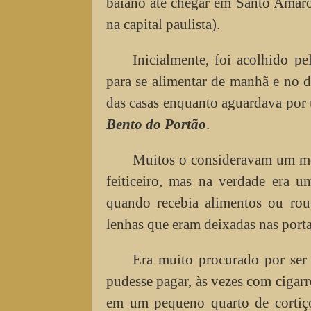
baiano até chegar em Santo Amaro 
na capital paulista).
Inicialmente, foi acolhido pe
para se alimentar de manhã e no d
das casas enquanto aguardava por 
Bento do Portão
.
Muitos o consideravam um men
feiticeiro, mas na verdade era 
quando recebia alimentos ou rou
lenhas que eram deixadas nas port
Era muito procurado por se
pudesse pagar, às vezes com cigar
em um pequeno quarto de cortiç