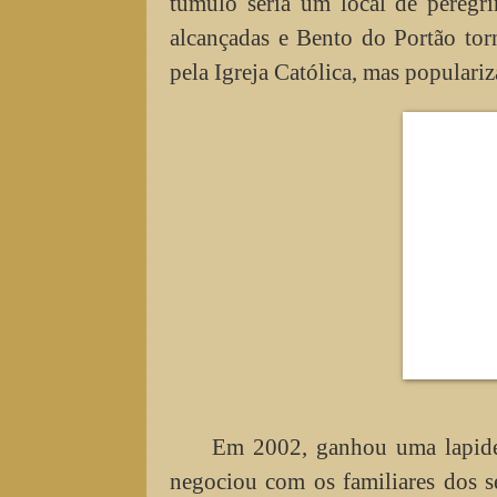
túmulo seria um local de peregr
alcançadas e Bento do Portão to
pela Igreja Católica, mas populariz
Em 2002, ganhou uma lapide 
negociou com os familiares dos s