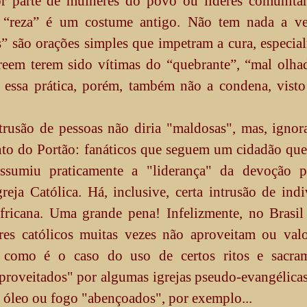
r parte de mulheres do povo ou líderes comunitári
 A “reza” é um costume antigo. Não tem nada a v
 são orações simples que impetram a cura, especia
creem terem sido vítimas do “quebrante”, “mal olh
 essa prática, porém, também não a condena, visto
trusão de pessoas não diria "maldosas", mas, ignor
nto do Portão: fanáticos que seguem um cidadão que
ssumiu praticamente a "liderança" da devoção p
eja Católica. Há, inclusive, certa intrusão de ind
africana. Uma grande pena! Infelizmente, no Brasil
s católicos muitas vezes não aproveitam ou valo
como é o caso do uso de certos ritos e sacram
aproveitados" por algumas igrejas pseudo-evangélic
, óleo ou fogo "abençoados", por exemplo...