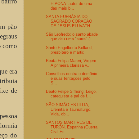
 bairro
HIPONA: autor de uma
das mais b...
SANTA EUFRÁSIA DO
SAGRADO CORAÇÃO
com pão
DE JESUS ELUVATH...
São Leofredo: o santo abade
degraus
que deu uma "surra" (l...
do como
Santo Engelberto Kolland,
presbítero e mártir.
Beata Felipa Mareri, Virgem.
A primeira clarissa v...
que era
Conselhos contra o demônio
e suas tentações pelo
ribuía
S...
ixe de
Beato Felipe Sifhong, Leigo,
catequista e pai de f...
SÃO SIMÃO ESTILITA,
Eremita e Taumaturgo.
Vida, ob...
pessoa
SANTOS MÁRTIRES DE
 dormia
TURÓN, Espanha (Guerra
Civil Es...
eço do