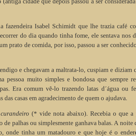
(antiga cidade que depois passou a ser considerada
la fazendeira Isabel Schimidt que lhe trazia café 
ecorrer do dia quando tinha fome, ele sentava nos 
um prato de comida, por isso, passou a ser conheci
digo e chegavam a maltrata-lo, cuspiam e diziam 
uma pessoa muito simples e bondosa que sempre ret
pas. Era comum vê-lo trazendo latas d´água ou fe
as das casas em agradecimento de quem o ajudava.
r
curandeiro
(* vide nota abaixo). Recebia o que a 
ro de palhas ou simplesmente ganhava balas. A noite
o, onde tinha um matadouro e que hoje é o ender