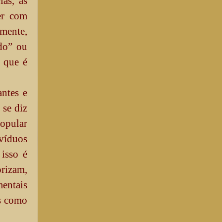
as, as
er com
lmente,
ado” ou
 que é
antes e
 se diz
opular
ivíduos
 isso é
rizam,
entais
as como