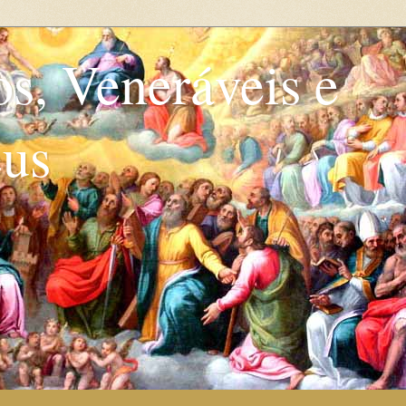
os, Veneráveis e
eus