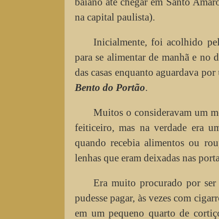
baiano até chegar em Santo Amaro 
na capital paulista).
Inicialmente, foi acolhido pe
para se alimentar de manhã e no d
das casas enquanto aguardava por 
Bento do Portão
.
Muitos o consideravam um men
feiticeiro, mas na verdade era 
quando recebia alimentos ou rou
lenhas que eram deixadas nas port
Era muito procurado por se
pudesse pagar, às vezes com cigar
em um pequeno quarto de cortiç