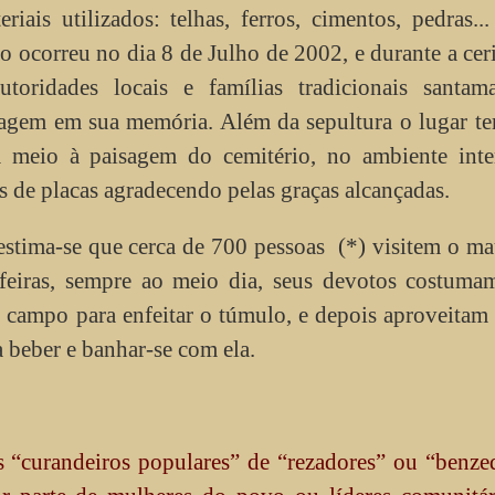
ais utilizados: telhas, ferros, cimentos, pedras..
o ocorreu no dia 8 de Julho de 2002, e durante a ce
oridades locais e famílias tradicionais santama
agem em sua memória. Além da sepultura o lugar t
m meio à paisagem do cemitério, no ambiente inte
 de placas agradecendo pelas graças alcançadas.
estima-se que cerca de 700 pessoas (*) visitem o m
feiras, sempre ao meio dia, seus devotos costumam
o campo para enfeitar o túmulo, e depois aproveitam
 beber e banhar-se com ela.
“curandeiros populares” de “rezadores” ou “benzed