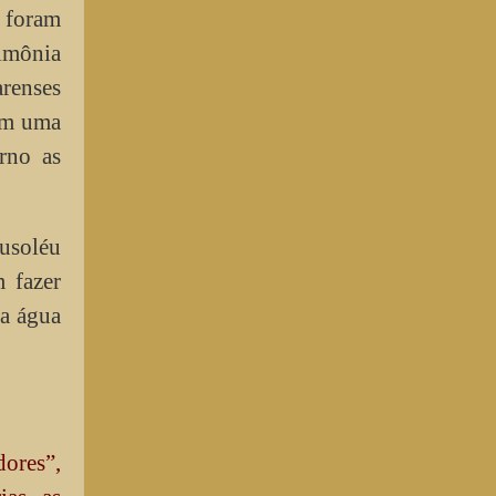
. foram
rimônia
renses
em uma
rno as
ausoléu
 fazer
 a água
ores”,