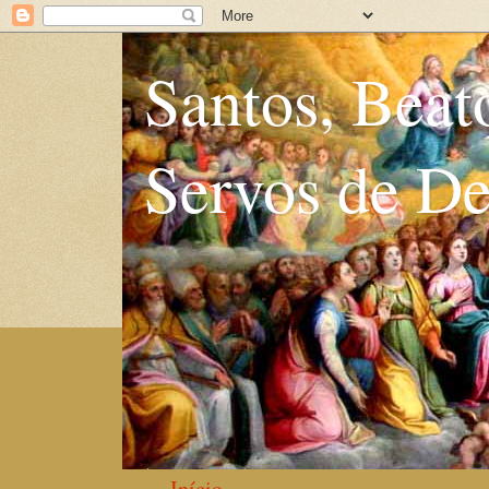
Santos, Beat
Servos de D
Início