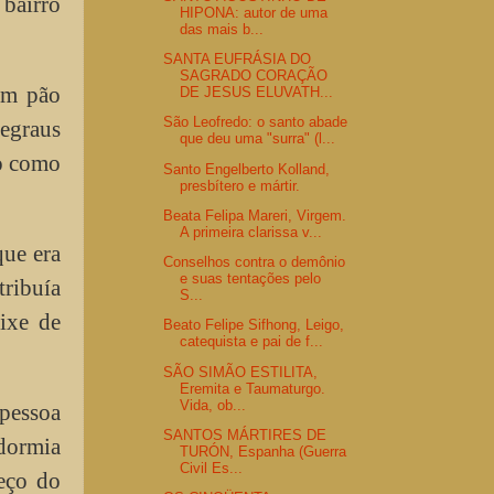
 bairro
HIPONA: autor de uma
das mais b...
SANTA EUFRÁSIA DO
SAGRADO CORAÇÃO
com pão
DE JESUS ELUVATH...
São Leofredo: o santo abade
degraus
que deu uma "surra" (l...
do como
Santo Engelberto Kolland,
presbítero e mártir.
Beata Felipa Mareri, Virgem.
A primeira clarissa v...
que era
Conselhos contra o demônio
e suas tentações pelo
ribuía
S...
ixe de
Beato Felipe Sifhong, Leigo,
catequista e pai de f...
SÃO SIMÃO ESTILITA,
Eremita e Taumaturgo.
Vida, ob...
pessoa
SANTOS MÁRTIRES DE
 dormia
TURÓN, Espanha (Guerra
Civil Es...
eço do