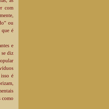
as, as
er com
lmente,
ado” ou
 que é
antes e
 se diz
opular
ivíduos
 isso é
rizam,
entais
as como