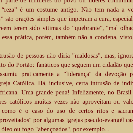
r parte de mulheres do povo ou líderes comunitári
 A “reza” é um costume antigo. Não tem nada a v
 são orações simples que impetram a cura, especia
creem terem sido vítimas do “quebrante”, “mal olh
 essa prática, porém, também não a condena, visto
trusão de pessoas não diria "maldosas", mas, ignor
nto do Portão: fanáticos que seguem um cidadão que
ssumiu praticamente a "liderança" da devoção p
eja Católica. Há, inclusive, certa intrusão de ind
africana. Uma grande pena! Infelizmente, no Brasil
s católicos muitas vezes não aproveitam ou valo
como é o caso do uso de certos ritos e sacram
aproveitados" por algumas igrejas pseudo-evangélic
, óleo ou fogo "abençoados", por exemplo...