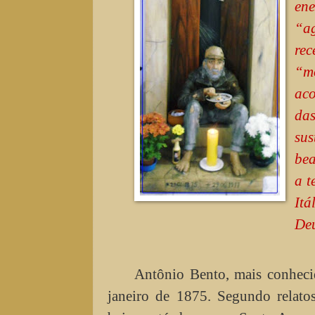
en
“a
rec
“m
aco
das
sus
bea
a t
Itá
Deu
Antônio Bento, mais conheci
janeiro de 1875. Segundo relato