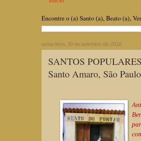
Encontre o (a) Santo (a), Beato (a), V
sexta-feira, 30 de setembro de 2016
SANTOS POPULARES: "B
Santo Amaro, São Paulo
Ant
Be
par
com