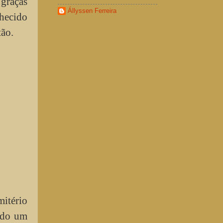
graças
Állyssen Ferreira
hecido
tão.
itério
ído um