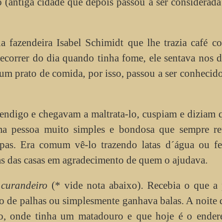
(antiga cidade que depois passou a ser considerada
la fazendeira Isabel Schimidt que lhe trazia café 
ecorrer do dia quando tinha fome, ele sentava nos 
um prato de comida, por isso, passou a ser conheci
digo e chegavam a maltrata-lo, cuspiam e diziam 
uma pessoa muito simples e bondosa que sempre ret
pas. Era comum vê-lo trazendo latas d´água ou fe
as das casas em agradecimento de quem o ajudava.
r
curandeiro
(* vide nota abaixo). Recebia o que a 
ro de palhas ou simplesmente ganhava balas. A noite
o, onde tinha um matadouro e que hoje é o ender