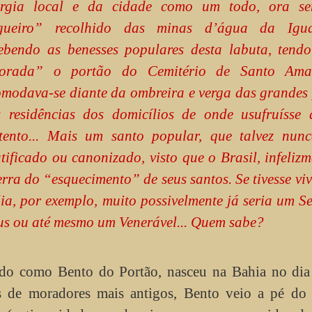
ergia local e da cidade como um todo, ora s
gueiro” recolhido das minas d’água da Igua
ebendo as benesses populares desta labuta, tend
orada” o portão do Cemitério de Santo Ama
modava-se diante da ombreira e verga das grandes 
 residências dos domicílios de onde usufruísse 
tento... Mais um santo popular, que talvez nunc
tificado ou canonizado, visto que o Brasil, infelizm
erra do “esquecimento” de seus santos. Se tivesse vi
lia, por exemplo, muito possivelmente já seria um S
s ou até mesmo um Venerável... Quem sabe?
do como Bento do Portão, nasceu na Bahia no dia
s de moradores mais antigos, Bento veio a pé do 