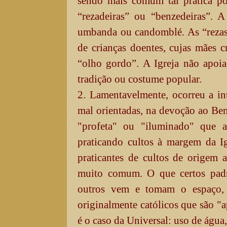
sendo mais comum tal prática po
“rezadeiras” ou “benzedeiras”.
umbanda ou candomblé. As “rezas”
de crianças doentes, cujas mães 
“olho gordo”. A Igreja não apoia
tradição ou costume popular.
2. Lamentavelmente, ocorreu a in
mal orientadas, na devoção ao Be
"profeta" ou "iluminado" que a
praticando cultos à margem da Igr
praticantes de cultos de origem 
muito comum. O que certos padre
outros vem e tomam o espaço, 
originalmente católicos que são "
é o caso da Universal: uso de água