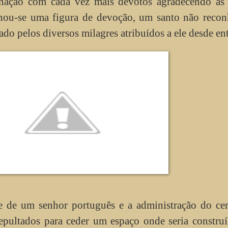
inação com cada vez mais devotos agradecendo as 
rnou-se uma figura de devoção, um santo não recon
ado pelos diversos milagres atribuídos a ele desde en
de um senhor português e a administração do cem
epultados para ceder um espaço onde seria constru