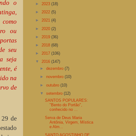
endo o
►
2023
(18)
tinga,
►
2022
(5)
o como
►
2021
(4)
►
2020
(2)
ro ou
►
2019
(36)
portas
►
2018
(68)
de seu
►
2017
(106)
a seja
▼
2016
(147)
ente, é
►
dezembro
(7)
vido na
►
novembro
(10)
►
outubro
(10)
ervo de
▼
setembro
(12)
SANTOS POPULARES:
"Bento do Portão",
conhecido no ...
 29 de
Serva de Deus Maria
Antônia, Virgem, Mística
estado
e Alm...
SANTO AGOSTINHO DE