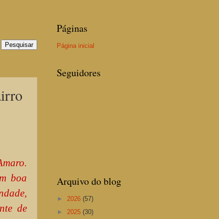
Páginas
Página inicial
Seguidores
irro
Amaro.
em boa
Arquivo do blog
ndade,
►
2026
(57)
nte de
►
2025
(30)