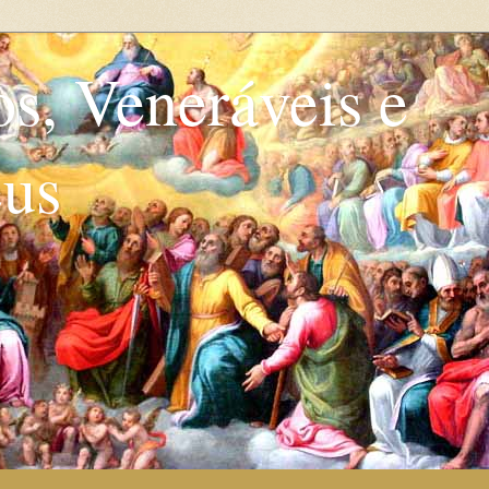
os, Veneráveis e
eus