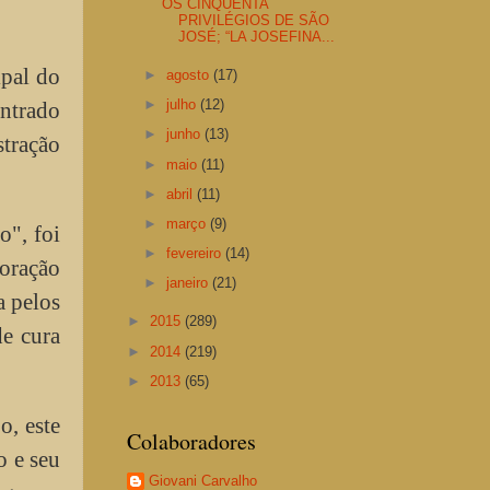
OS CINQÜENTA
PRIVILÉGIOS DE SÃO
JOSÉ; “LA JOSEFINA...
ipal do
►
agosto
(17)
►
julho
(12)
ontrado
►
junho
(13)
stração
►
maio
(11)
►
abril
(11)
►
março
(9)
o", foi
►
fevereiro
(14)
oração
►
janeiro
(21)
a pelos
►
2015
(289)
de cura
►
2014
(219)
►
2013
(65)
o, este
Colaboradores
o e seu
Giovani Carvalho