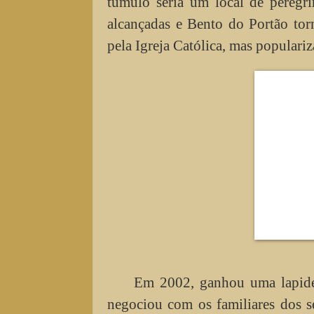
túmulo seria um local de peregr
alcançadas e Bento do Portão to
pela Igreja Católica, mas populariz
Em 2002, ganhou uma lapide 
negociou com os familiares dos s