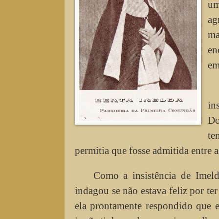
um
ag
ma
en
em
in
Do
te
permitia que fosse admitida entre 
Como a insistência de Imeld
indagou se não estava feliz por te
ela prontamente respondido que e