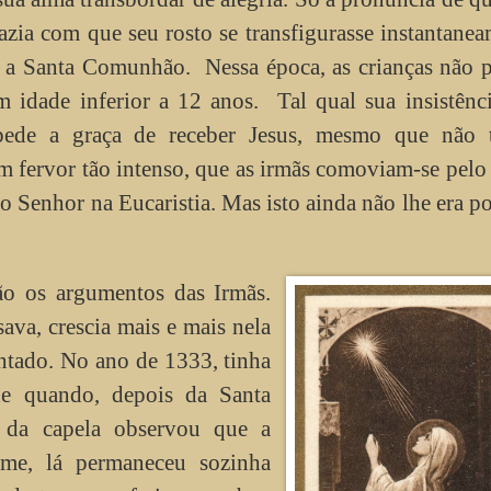
fazia com que seu rosto se transfigurasse instantane
r a Santa Comunhão. Nessa época, as crianças não 
idade inferior a 12 anos. Tal qual sua insistênci
pede a graça de receber Jesus, mesmo que não t
m fervor tão intenso, que as irmãs comoviam-se pelo
o Senhor na Eucaristia. Mas isto ainda não lhe era po
ão os argumentos das Irmãs.
va, crescia mais e mais nela
ntado. No ano de 1333, tinha
de quando, depois da Santa
u da capela observou que a
me, lá permaneceu sozinha