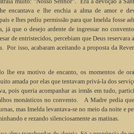
 atraía muito: "Nosso Senhor". Era a devoção à San
 lhe encantava e lhe enchia a alma de amor e de
ais e lhes pediu permissão para que Imelda fosse ad
a, já que o desejo ardente de ingressar no convento
sar de entristecidos, percebiam que Deus reservara 
ha. Por isso, acabaram aceitando a proposta da Reve
o lhe era motivo de encanto, os momentos de ora
muito amada por elas que tentavam privá-la dos serviç
ava, pois queria acompanhar as irmãs em tudo, parti
balhos monásticos no convento. A Madre pedia que
rnas, mas Imelda levantava-se no meio da noite e pe
minhando e rezando silenciosamente as matinas.
sua alma transbordar de alegria. Só a pronúncia de q