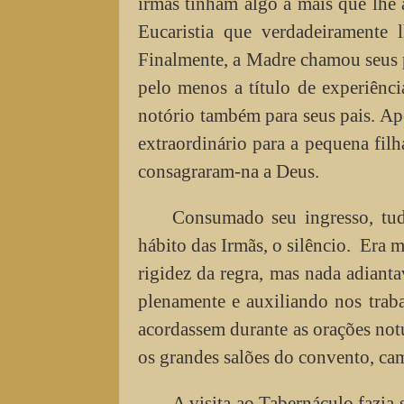
irmãs tinham algo a mais que lhe
Eucaristia que verdadeiramente
Finalmente, a Madre chamou seus p
pelo menos a título de experiênci
notório também para seus pais. Ape
extraordinário para a pequena fil
consagraram-na a Deus.
Consumado seu ingresso, tud
hábito das Irmãs, o silêncio. Era 
rigidez da regra, mas nada adiant
plenamente e auxiliando nos tra
acordassem durante as orações notu
os grandes salões do convento, ca
A visita ao Tabernáculo fazia 