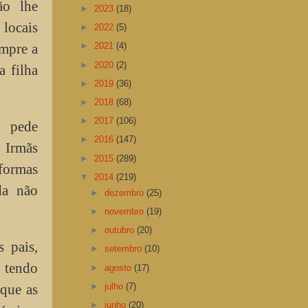
ão lhe
►
2023
(18)
locais
►
2022
(5)
empre a
►
2021
(4)
►
2020
(2)
a filha
►
2019
(36)
►
2018
(68)
►
2017
(106)
a pede
►
2016
(147)
 Irmãs
►
2015
(289)
formas
▼
2014
(219)
da não
►
dezembro
(25)
►
novembro
(19)
►
outubro
(20)
 pais,
►
setembro
(10)
, tendo
►
agosto
(17)
►
julho
(7)
 que as
►
junho
(20)