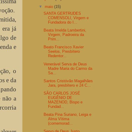
tíssima
▼
maio
(15)
voção.
SANTA GERTRUDES
COMENSOLI, Virgem e
mitida,
Fundadora do I...
 era já
Beata Imelda Lambertini,
Virgem, Padroeira da
algo de
Prim...
renda e
Beato Francisco Xavier
Seelos, Presbítero
Redentor...
Venerável Serva de Deus
Madre Maria do Carmo da
ção, o
Sa...
os e da
Santos Cristóvão Magalhães
Jara, presbítero e 24 C...
cipando
SÃO CARLOS JOSÉ
 não a
EUGÊNIO DE
MAZENOD, Bispo e
rcorria
Fundad...
Beata Pina Suriano, Leiga e
Alma Vítima
(comemorad...
ualquer
Servo de Deus Justo