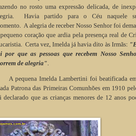
razendo no rosto uma expressão delicada, de inexp
legria. Havia partido para o Céu naquele s
omento. A alegria de receber Nosso Senhor foi dema
 pequeno coração que ardia pela presença real de Cr
ucaristia. Certa vez, Imelda já havia dito às Irmãs:
"E
ei por que as pessoas que recebem Nosso Senh
orrem de alegria"
.
A pequena Imelda Lambertini foi beatificada e
amada Patrona das Primeiras Comunhões em 1910 pel
i declarado que as crianças menores de 12 anos po