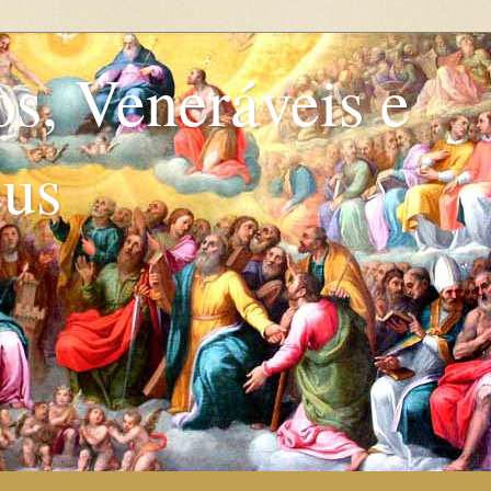
os, Veneráveis e
eus