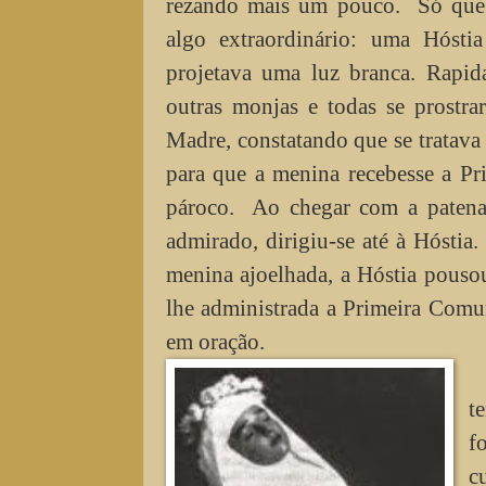
rezando mais um pouco. Só que d
algo extraordinário: uma Hósti
projetava uma luz branca. Rapi
outras monjas e todas se prostra
Madre, constatando que se tratava
para que a menina recebesse a 
pároco. Ao chegar com a patena
admirado, dirigiu-se até à Hósti
menina ajoelhada, a Hóstia pousou
lhe administrada a Primeira Comu
em oração.
t
f
c