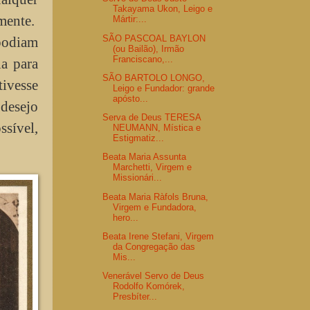
Takayama Ukon, Leigo e
amente.
Mártir:...
SÃO PASCOAL BAYLON
podiam
(ou Bailão), Irmão
Franciscano,...
a para
SÃO BARTOLO LONGO,
ivesse
Leigo e Fundador: grande
apósto...
 desejo
Serva de Deus TERESA
ssível,
NEUMANN, Mística e
Estigmatiz...
Beata Maria Assunta
Marchetti, Virgem e
Missionári...
Beata Maria Ràfols Bruna,
Virgem e Fundadora,
hero...
Beata Irene Stefani, Virgem
da Congregação das
Mis...
Venerável Servo de Deus
Rodolfo Komórek,
Presbíter...