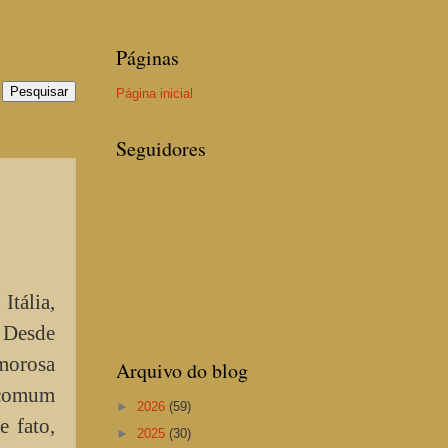
Páginas
Página inicial
Seguidores
Itália,
 Desde
morosa
Arquivo do blog
ncomum
►
2026
(59)
e fato,
►
2025
(30)