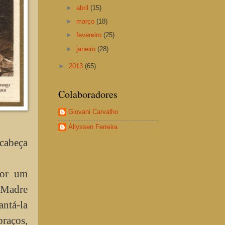
►
abril
(15)
►
março
(18)
►
fevereiro
(25)
►
janeiro
(28)
►
2013
(65)
Colaboradores
Giovani Carvalho
Állyssen Ferreira
cabeça
por um
 Madre
ntá-la
braços,