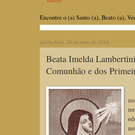
Encontre o (a) Santo (a), Beato (a), V
quinta-feira, 29 de maio de 2014
Beata Imelda Lambertini
Comunhão e dos Primei
no
te
ed
no