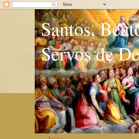
Santos, Beat
Servos de D
Início