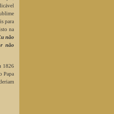
licável
ublime
is para
isto na
u não
or não
m 1826
o Papa
deriam