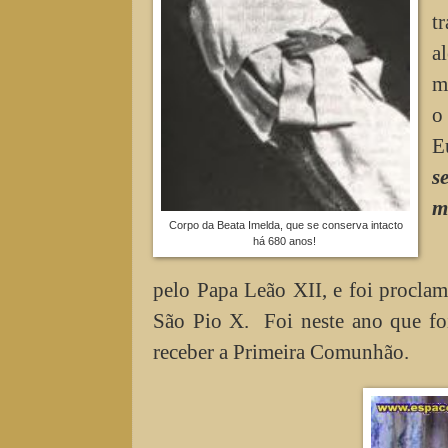
t
a
m
o
E
s
m
Corpo da Beata Imelda, que se conserva intacto
há 680 anos!
pelo Papa Leão XII, e foi procl
São Pio X. Foi neste ano que fo
receber a Primeira Comunhão.