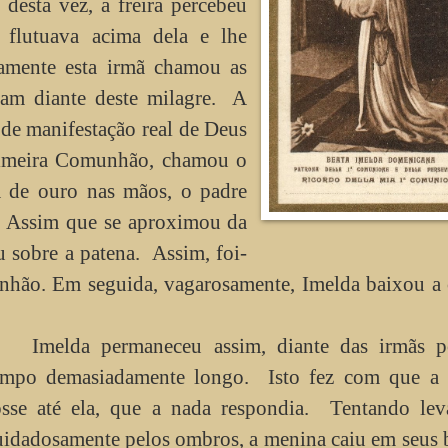
esta vez, a freira percebeu
a flutuava acima dela e lhe
damente esta irmã chamou as
ram diante deste milagre. A
 de manifestação real de Deus
Primeira Comunhão, chamou o
 de ouro nas mãos, o padre
a. Assim que se aproximou da
 sobre a patena. Assim, foi-
nhão. Em seguida, vagarosamente, Imelda baixou a 
Imelda permaneceu assim, diante das irmãs 
empo demasiadamente longo. Isto fez com que a
osse até ela, que a nada respondia. Tentando leva
uidadosamente pelos ombros, a menina caiu em seus 