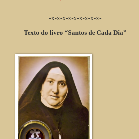
-x-x-x-x-x-x-x-x-x-
Texto do livro “Santos de Cada Dia”