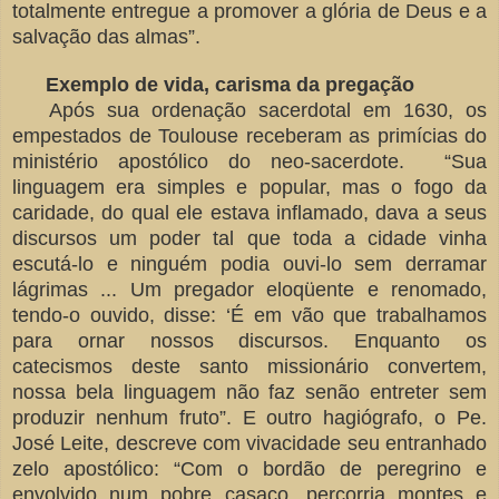
totalmente entregue a promover a glória de Deus e a
salvação das almas”.
Exemplo de vida, carisma da pregação
Após sua ordenação sacerdotal em 1630, os
empestados de Toulouse receberam as primícias do
ministério apostólico do neo-sacerdote. “Sua
linguagem era simples e popular, mas o fogo da
caridade, do qual ele estava inflamado, dava a seus
discursos um poder tal que toda a cidade vinha
escutá-lo e ninguém podia ouvi-lo sem derramar
lágrimas ... Um pregador eloqüente e renomado,
tendo-o ouvido, disse: ‘É em vão que trabalhamos
para ornar nossos discursos. Enquanto os
catecismos deste santo missionário convertem,
nossa bela linguagem não faz senão entreter sem
produzir nenhum fruto”. E outro hagiógrafo, o Pe.
José Leite, descreve com vivacidade seu entranhado
zelo apostólico: “Com o bordão de peregrino e
envolvido num pobre casaco, percorria montes e