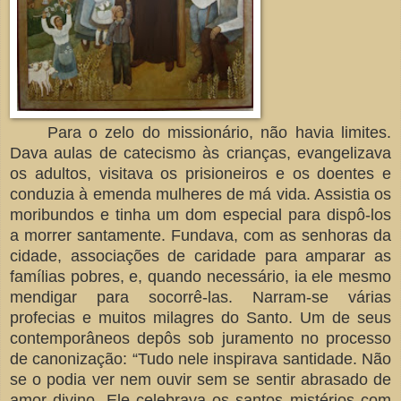
Para o zelo do missionário, não havia limites.
Dava aulas de catecismo às crianças, evangelizava
os adultos, visitava os prisioneiros e os doentes e
conduzia à emenda mulheres de má vida. Assistia os
moribundos e tinha um dom especial para dispô-los
a morrer santamente. Fundava, com as senhoras da
cidade, associações de caridade para amparar as
famílias pobres, e, quando necessário, ia ele mesmo
mendigar para socorrê-las. Narram-se várias
profecias e muitos milagres do Santo. Um de seus
contemporâneos depôs sob juramento no processo
de canonização: “Tudo nele inspirava santidade. Não
se o podia ver nem ouvir sem se sentir abrasado de
amor divino. Ele celebrava os santos mistérios com