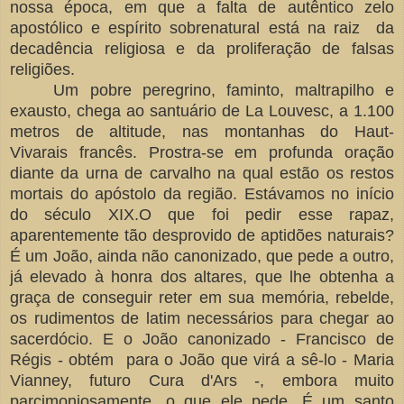
nossa época, em que a falta de autêntico zelo
apostólico e espírito sobrenatural está na raiz da
decadência religiosa e da proliferação de falsas
religiões.
Um pobre peregrino, faminto, maltrapilho e
exausto, chega ao santuário de La Louvesc, a 1.100
metros de altitude, nas montanhas do Haut-
Vivarais francês. Prostra-se em profunda oração
diante da urna de carvalho na qual estão os restos
mortais do apóstolo da região. Estávamos no início
do século XIX.O que foi pedir esse rapaz,
aparentemente tão desprovido de aptidões naturais?
É um João, ainda não canonizado, que pede a outro,
já elevado à honra dos altares, que lhe obtenha a
graça de conseguir reter em sua memória, rebelde,
os rudimentos de latim necessários para chegar ao
sacerdócio. E o João canonizado - Francisco de
Régis - obtém para o João que virá a sê-lo - Maria
Vianney, futuro Cura d'Ars -, embora muito
parcimoniosamente, o que ele pede. É um santo