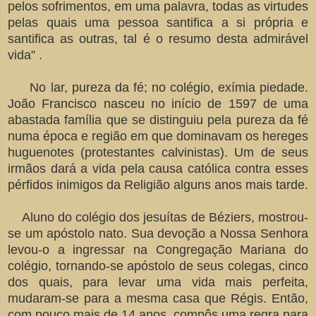
pelos sofrimentos, em uma palavra, todas as virtudes
pelas quais uma pessoa santifica a si própria e
santifica as outras, tal é o resumo desta admirável
vida” .
No lar, pureza da fé; no colégio, exímia piedade.
João Francisco nasceu no início de 1597 de uma
abastada família que se distinguiu pela pureza da fé
numa época e região em que dominavam os hereges
huguenotes (protestantes calvinistas). Um de seus
irmãos dará a vida pela causa católica contra esses
pérfidos inimigos da Religião alguns anos mais tarde.
Aluno do colégio dos jesuítas de Béziers, mostrou-
se um apóstolo nato. Sua devoção a Nossa Senhora
levou-o a ingressar na Congregação Mariana do
colégio, tornando-se apóstolo de seus colegas, cinco
dos quais, para levar uma vida mais perfeita,
mudaram-se para a mesma casa que Régis. Então,
com pouco mais de 14 anos, compôs uma regra para