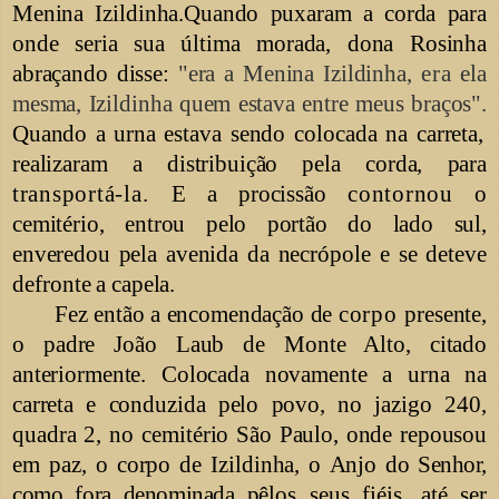
Menina Izildinha.Quando puxaram a corda para
onde seria sua última morada, dona Rosinha
abraçando disse:
"era a Menina Izildinha,
era
ela
mesma, Izildinha quem estava entre meus braços".
Quando a urna
estava sendo colocada na carreta,
realizaram a distribuição pela corda, para
transportá-la.
E a procissão
contornou
o
cemitério, entrou pelo portão do lado sul,
enveredou pela avenida
da necrópole e se deteve
defronte
a capela.
Fez então a encomendação de
corpo
presente,
o padre João Laub de Monte Alto, citado
anteriormente. Colocada novamente a urna na
carreta e conduzida pelo povo, no
jazigo 240,
quadra 2, no cemitério
São Paulo, onde repousou
em paz, o corpo de Izildinha, o Anjo
do Senhor,
como fora denominada
pêlos seus fiéis, até ser