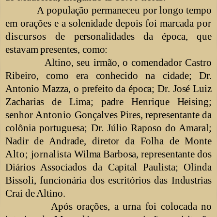
A população permaneceu por longo tempo
em orações e a solenidade depois foi marcada
por
discursos
de personalidades da época, que
estavam
presentes, como:
Altino, seu irmão, o comendador Castro
Ribeiro, como era conhecido na
cidade; Dr.
Ant
o
nio Mazza, o prefeito da época;
Dr. José Luiz
Zacharias de Lima; padre Henrique Heising;
senhor
Ant
o
nio
Gonçalves Pires, representante da
colônia portuguesa; Dr. Júlio Raposo do Amaral;
Nadir de Andrade, diretor da Folha de Monte
Alto;
jornalista
Wilma Barbosa,
representante dos
Diários Associados da Capital Paulista; Olinda
Bissoli, funcionária dos escritórios das Industrias
Crai de Altino.
Após orações, a urna foi colocada no