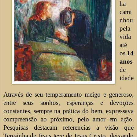
ha
cami
nhou
pela
vida
até
os
14
anos
de
idade
.
Através de seu temperamento meigo e generoso,
entre seus sonhos, esperanças e devoções
constantes, sempre na prática do bem, expressava
compreensão ao próximo, pelo amor em ação.
Pesquisas destacam referencias a visão que
Teresinha de Jesus teve de Jesus
Cristo,
deixando