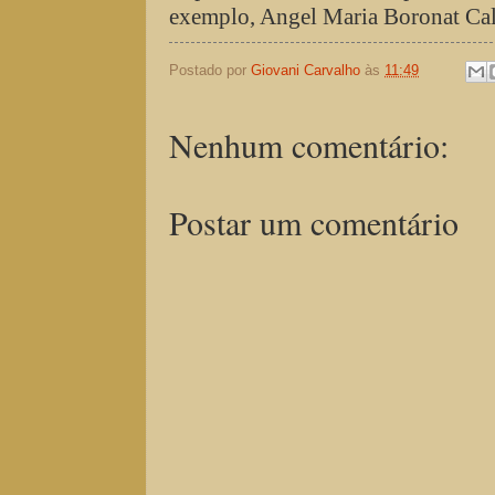
exemplo, Angel Maria Boronat Cala
Postado por
Giovani Carvalho
às
11:49
Nenhum comentário:
Postar um comentário