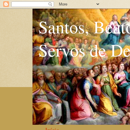
Santos, Beat
Servos de D
Início