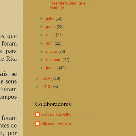
Presbítero Jesuíta e
Mártir (v...
►
julho
(15)
►
junho
(23)
os, que
►
maio
(17)
 foram
►
abril
(22)
s para
►
março
(28)
re Rita
►
fevereiro
(27)
►
janeiro
(42)
ais se
►
2014
(219)
e seus
►
2013
(65)
 Foram
corpos
Colaboradores
Giovani Carvalho
 foram
Állyssen Ferreira
ntes de
o, por