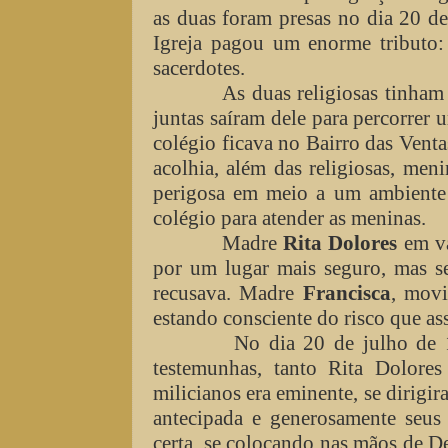
as duas foram presas no dia 20 de
Igreja pagou um enorme tributo: f
sacerdotes.
As duas religiosas tinham p
juntas saíram dele para percorrer
colégio ficava no Bairro das Vent
acolhia, além das religiosas, men
perigosa em meio a um ambiente 
colégio para atender as meninas.
Madre
Rita Dolores
em vá
por um lugar mais seguro, mas s
recusava. Madre
Francisca
, movi
estando consciente do risco que as
No dia 20 de julho de 1936
testemunhas, tanto Rita Dolor
milicianos era eminente, se dirigir
antecipada e generosamente seus
certa, se colocando nas mãos de D