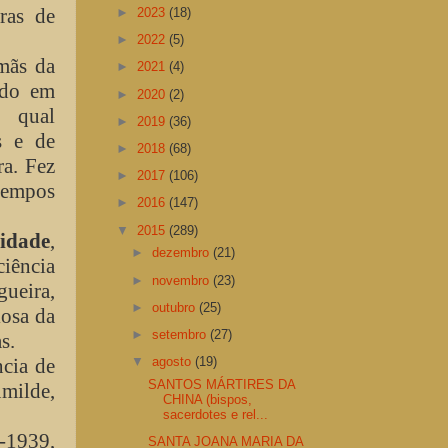
bras de
►
2023
(18)
►
2022
(5)
mãs da
►
2021
(4)
ado em
►
2020
(2)
 qual
►
2019
(36)
s e de
►
2018
(68)
ra. Fez
►
2017
(106)
 tempos
►
2016
(147)
▼
2015
(289)
ridade
,
►
dezembro
(21)
ciência
►
novembro
(23)
gueira,
►
outubro
(25)
iosa da
►
setembro
(27)
s.
cia de
▼
agosto
(19)
SANTOS MÁRTIRES DA
umilde,
CHINA (bispos,
sacerdotes e rel...
6-1939,
SANTA JOANA MARIA DA