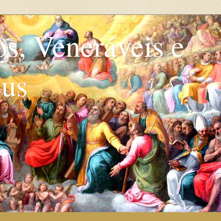
os, Veneráveis e
eus