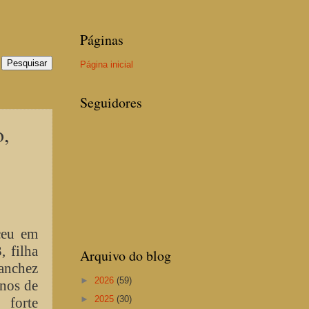
Páginas
Página inicial
Seguidores
o,
ceu em
, filha
Arquivo do blog
nchez
►
2026
(59)
anos de
►
2025
(30)
 forte