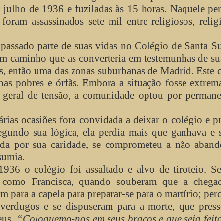
 julho de 1936 e fuziladas às 15 horas. Naquele pe
oram assassinados sete mil entre religiosos, relig
assado parte de suas vidas no Colégio de Santa Su
 um caminho que as converteria em testemunhas de su
as, então uma das zonas suburbanas de Madrid. Este 
inas pobres e órfãs. Embora a situação fosse extre
geral de tensão, a comunidade optou por permane
rias ocasiões fora convidada a deixar o colégio e p
egundo sua lógica, ela perdia mais que ganhava e 
da por sua caridade, se comprometeu a não abando
sumia.
 o colégio foi assaltado e alvo de tiroteio. S
es como Francisca, quando souberam que a chega
am para a capela para preparar-se para o martírio; pe
 verdugos e se dispuseram para a morte, que press
eus.
“Coloquemo-nos em seus braços e que seja feit