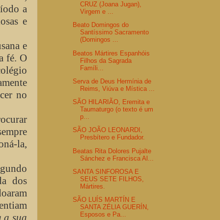
CRUZ (Joana Jugan),
ríodo a
Virgem e ...
iosas e
Beato Domingos do
Santíssimo Sacramento
(Domingos ...
sana e
Beatos Mártires Espanhóis
a fé. O
Filhos da Sagrada
Famíli...
colégio
mamente
Serva de Deus Hermínia de
Reims, Viúva e Mística ...
cer no
SÃO HILARIÃO, Eremita e
Taumaturgo (o texto é um
p...
rocurar
sempre
SÃO JOÃO LEONARDI,
Presbítero e Fundador.
ná-la,
Beatas Rita Dolores Pujalte
Sánchez e Francisca Al...
egundo
SANTA SINFOROSA E
da dos
SEUS SETE FILHOS,
Mártires.
rdoaram
SÃO LUÍS MARTÍN E
entiam
SANTA ZÉLIA GUERÍN,
Esposos e Pa...
a a sua