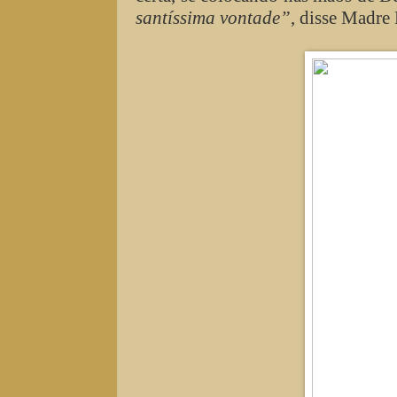
santíssima vontade”
, disse Madre 