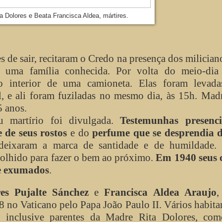
a Dolores e Beata Francisca Aldea, mártires.
e sair, recitaram o Credo na presença dos milician
 uma família conhecida. Por volta do meio-dia
o interior de uma camioneta. Elas foram levada
l, e ali foram fuziladas no mesmo dia, às 15h. Mad
5 anos.
rtírio foi divulgada.
Testemunhas presenci
de seus rostos
e do
perfume que se desprendia d
 deixaram a marca de santidade e de humildade.
colhido para fazer o bem ao próximo.
Em 1940 seus 
 e exumados
.
es Pujalte Sánchez
e
Francisca Aldea Araujo
,
 no Vaticano pelo Papa João Paulo II. Vários habita
, inclusive parentes da Madre Rita Dolores, com