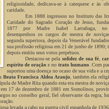
religiosidade, dedicava-se à catequese e às o
caridade.
Em 1888 ingressou no Instituto das Ir
Caridade do Sagrado Coração de Jesus, fund
1877 por Madre Isabel Larrañaga, no
desempenhou os cargos de mestra de noviça
segunda superiora, depois da Venerável fundado
sua profissão religiosa em 21 de junho de 1890;
depois emitiu seus votos perpétuos.
Destacou-se pela
solidez de sua fé
,
ca
espírito de oração
e no
trato humano
. Com pa
suportou uma doença no ocaso de sua vida e a ce
la
Beata Francisca Aldea Araujo
, também ela relig
pula de Madre Rita quando esta era mestra de noviça
m 17 de dezembro de 1881 em Somolinos, provín
rgos no conselho geral, fiel observante da regra, h
oração.
osa levada a cabo na guerra civil espanhola de 193