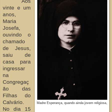
Aos
vinte e um
anos,
Maria
Josefa,
ouvindo o
chamado
de Jesus,
saiu de
casa para
ingressar
na
Congregaç
ão das
Filhas do
Calvário.
Madre Esperança, quando ainda jovem religiosa,
No dia 15