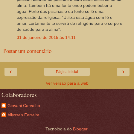
alma. Também há uma fonte onde podem beber a
água. Perto das piscinas e da fonte se lê uma
expressão da religiosa: “Utiliza esta água com fé e
amor, certamente te servirá de refrigério para o corpo e
de saúde para a alma”.
31 de janeiro de 2015 às 14:11
Postar um comentário
‹
›
Página inicial
Ver versão para a web
Colaboradores
Giovani Carvalho
Állyssen Ferreira
Tecnologia do
Blogger
.