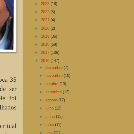
►
2023
(18)
►
2022
(5)
►
2021
(4)
►
2020
(2)
►
2019
(36)
►
2018
(68)
►
2017
(106)
▼
2016
(147)
►
dezembro
(7)
►
novembro
(10)
oca 35
►
outubro
(10)
de ser
►
setembro
(12)
le foi
►
agosto
(17)
lhados
►
julho
(12)
►
junho
(13)
►
maio
(11)
iritual
►
abril
(11)