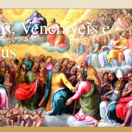
os, Veneráveis e
eus