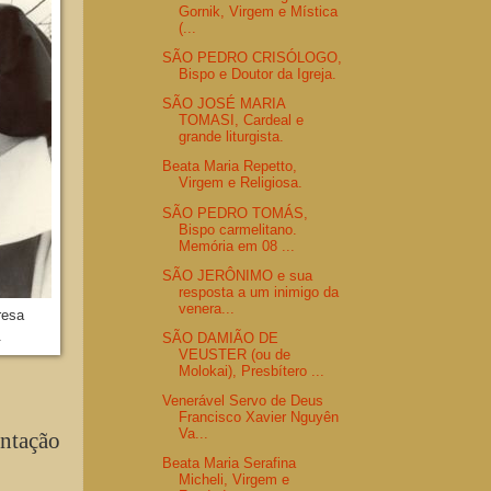
Gornik, Virgem e Mística
(...
SÃO PEDRO CRISÓLOGO,
Bispo e Doutor da Igreja.
SÃO JOSÉ MARIA
TOMASI, Cardeal e
grande liturgista.
Beata Maria Repetto,
Virgem e Religiosa.
SÃO PEDRO TOMÁS,
Bispo carmelitano.
Memória em 08 ...
SÃO JERÔNIMO e sua
resposta a um inimigo da
venera...
resa
.
SÃO DAMIÃO DE
VEUSTER (ou de
Molokai), Presbítero ...
Venerável Servo de Deus
Francisco Xavier Nguyên
Va...
entação
Beata Maria Serafina
Micheli, Virgem e