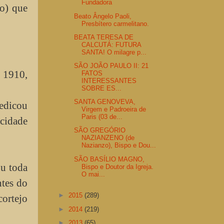
Fundadora
o) que
Beato Ângelo Paoli,
Presbítero carmelitano.
BEATA TERESA DE
CALCUTÁ: FUTURA
SANTA! O milagre p...
SÃO JOÃO PAULO II: 21
 1910,
FATOS
INTERESSANTES
SOBRE ES...
SANTA GENOVEVA,
edicou
Virgem e Padroeira de
Paris (03 de...
 cidade
SÃO GREGÓRIO
NAZIANZENO (de
Nazianzo), Bispo e Dou...
SÃO BASÍLIO MAGNO,
ou toda
Bispo e Doutor da Igreja.
O mai...
ntes do
►
2015
(289)
ortejo
►
2014
(219)
►
2013
(65)