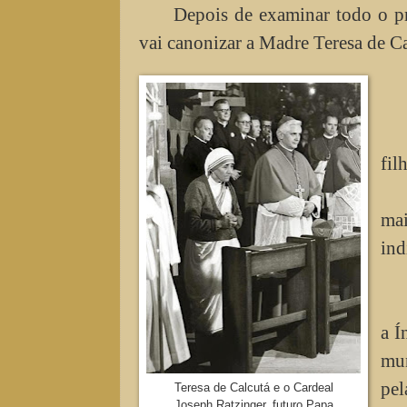
Depois de examinar todo o p
vai canonizar a Madre Teresa de C
fil
mai
ind
a Í
mun
pel
Teresa de Calcutá e o Cardeal
Joseph Ratzinger, futuro Papa