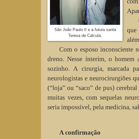
com 
Apar
que 
São João Paulo II e a futura santa
Teresa de Calcutá.
além
Com o esposo inconsciente n
dreno. Nesse ínterim, o homem a
sozinho. A cirurgia, marcada p
neurologistas e neurocirurgiões 
(“loja” ou “saco” de pus) cerebra
muitas vezes, com sequelas neuro
seria impossível, pela medicina, sa
A confirmação