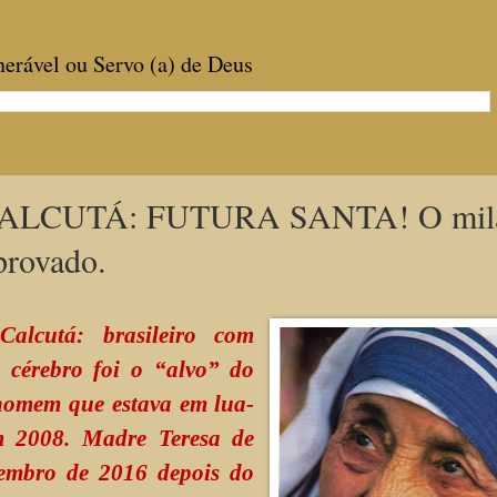
enerável ou Servo (a) de Deus
ALCUTÁ: FUTURA SANTA! O mila
provado.
alcutá: brasileiro com
o cérebro foi o “alvo” do
 homem que estava em lua-
m 2008. Madre Teresa de
tembro de 2016 depois do