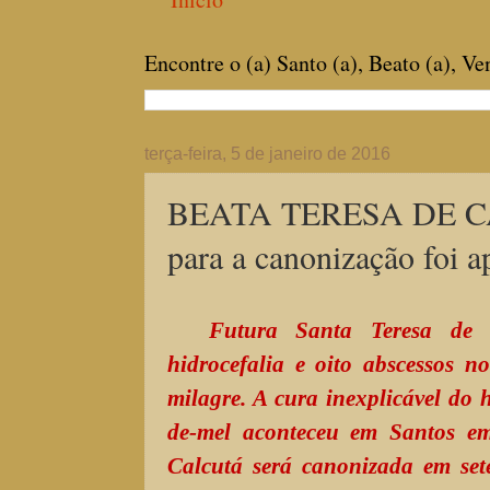
Encontre o (a) Santo (a), Beato (a), V
terça-feira, 5 de janeiro de 2016
BEATA TERESA DE C
para a canonização foi a
Futura Santa Teresa de C
hidrocefalia e oito abscessos n
milagre. A cura inexplicável do
de-mel aconteceu em Santos e
Calcutá será canonizada em se