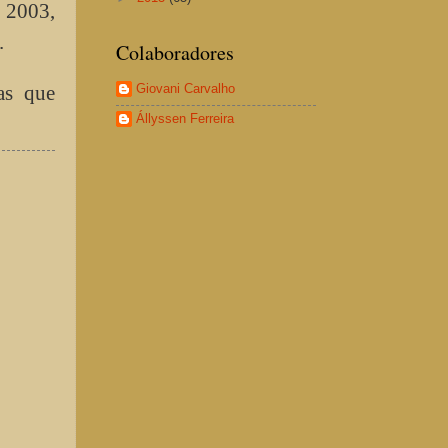
e 2003,
.
Colaboradores
Giovani Carvalho
as que
Állyssen Ferreira