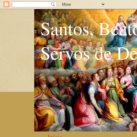
Santos, Beat
Servos de D
Início