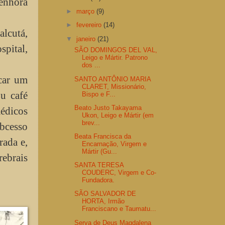
enhora
►
março
(9)
►
fevereiro
(14)
alcutá,
▼
janeiro
(21)
pital,
SÃO DOMINGOS DEL VAL,
Leigo e Mártir. Patrono
dos ...
car um
SANTO ANTÔNIO MARIA
CLARET, Missionário,
u café
Bispo e F...
Beato Justo Takayama
édicos
Ukon, Leigo e Mártir (em
brev...
abcesso
Beata Francisca da
rada e,
Encarnação, Virgem e
Mártir (Gu...
ebrais
SANTA TERESA
COUDERC, Virgem e Co-
Fundadora.
SÃO SALVADOR DE
HORTA, Irmão
Franciscano e Taumatu...
Serva de Deus Magdalena