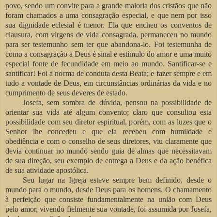
povo, sendo um convite para a grande maioria dos cristãos que não
foram chamados a uma consagração especial, e que nem por isso
sua dignidade eclesial é menor. Ela que encheu os conventos de
clausura, com virgens de vida consagrada, permaneceu no mundo
para ser testemunho sem ter que abandona-lo. Foi testemunha de
como a consagração a Deus é sinal e estímulo do amor e uma muito
especial fonte de fecundidade em meio ao mundo. Santificar-se e
santificar! Foi a norma de conduta desta Beata; e fazer sempre e em
tudo a vontade de Deus, em circunstâncias ordinárias da vida e no
cumprimento de seus deveres de estado.
Josefa, sem sombra de dúvida, pensou na possibilidade de
orientar sua vida até algum convento; claro que consultou esta
possibilidade com seu diretor espiritual, porém, com as luzes que o
Senhor lhe concedeu e que ela recebeu com humildade e
obediência e com o conselho de seus diretores, viu claramente que
devia continuar no mundo sendo guia de almas que necessitavam
de sua direção, seu exemplo de entrega a Deus e da ação benéfica
de sua atividade apostólica.
Seu lugar na Igreja esteve sempre bem definido, desde o
mundo para o mundo, desde Deus para os homens. O chamamento
à perfeição que consiste fundamentalmente na união com Deus
pelo amor, vivendo fielmente sua vontade, foi assumida por Josefa,