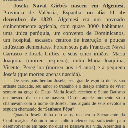
Josefa Naval Girbés nasceu em Algemesi
,
Província de Valência, Espanha,
no dia
11 de
dezembro de 1820
. Algemesi era um povoado
eminentemente agrícola, com quase 8000 habitantes,
uma única paróquia, um convento de Dominicanos,
um hospital, escassos centros de instrução e poucas
indústrias elementares. Foram seus pais Francisco Naval
Carrasco e Josefa Girbés, e seus cinco irmãos: Maria
Joaquina (morreu pequena), outra Maria Joaquina,
Vicente, Peregrina (morreu aos 14 anos) e a pequena
Josefa (que morreu apenas nascida).
De seus pais herdou Josefa, seu grande espírito de fé, sua
ardente caridade, seu amor ao trabalho e o desejo ardente de viver
sempre na graça de Deus. Maria Josefa recebeu o Santo Batismo
no mesmo dia em que nasceu. Desde aquele momento só a
chamavam com o nome de Josefa, mas alguns de seus devotos a
seguem chamando de “
Senhora Pêpa
”.
Quando Josefa tinha oito anos, recebeu o Sacramento da
Confirmação. Adquiriu uma cultura elementar, suficiente para
desenvolver-se em meio no qual se passava sua vida. Aprendeu a