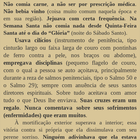
Não comia carne
,
a não ser por prescrição médica
.
Não bebia vinho
(coisa muito comum naquela época e
em sua região).
Jejuava com certa frequência
.
Na
Semana Santa não comia nada desde Quinta-Feira
Santa até o dia do “Glória”
(noite do Sábado Santo).
Usava cilícios
(instrumento de penitência, tipo
cinturão largo ou faixa larga de couro com pontinhas
de ferro contra a pele, nos braços ou abdome),
empregava disciplinas
(pequeno flagelo de couro,
com o qual a pessoa se auto açoitava, principalmente
durante a reza de salmos penitenciais, tipo o Salmo 50 e
o Salmo 29); sempre com anuência de seus santos
diretores espirituais. Sobre tudo aceitava com amor
tudo o que Deus lhe enviava.
Suas cruzes eram um
regalo
.
Nunca comentava sobre seus sofrimentos
(enfermidades) que eram muitos
.
À mortificação exterior superava a interior; essa
vitória contra si própria que ela dissimulava com seu
perene sorriso.
Ninguém adivinhava que ela estava