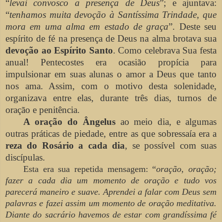
“
levai convosco a presença de Deus
”; e ajuntava:
“
tenhamos muita devoção à Santíssima Trindade, que
mora em uma alma em estado de graça
”. Deste seu
espírito de fé na presença de Deus na alma brotava sua
devoção ao Espírito Santo
. Como celebrava Sua festa
anual! Pentecostes era ocasião propícia para
impulsionar em suas alunas o amor a Deus que tanto
nos ama. Assim, com o motivo desta solenidade,
organizava entre elas, durante três dias, turnos de
oração e penitência.
A oração do Ângelus
ao meio dia, e algumas
outras práticas de piedade, entre as que sobressaía era a
reza do Rosário a cada dia
, se possível com suas
discípulas.
Esta era sua repetida mensagem: “
oração,
oração;
fazer a cada dia um momento de oração e tudo vos
parecerá maneiro e suave. Aprendei a falar com Deus sem
palavras e fazei assim um momento de oração meditativa.
Diante do sacrário havemos de estar
com grandíssima fé