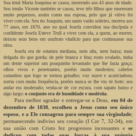
Sua irmã Maria Joaquina se casou, morrendo aos 43 anos de idade.
Seu irmão Vicente também se casou, teve três filhos que morreram
muito pequenos, assim como sua esposa, pelo que já viúvo foi
viver com ela. Seu tio Joaquim, um santo varão solteiro, morreu aos
77 anos, em 1870, ano no qual Josefa convidou sua discípula e
confidente Josefa Esteve Trull a viver com ela, a quem, ao morrer,
deixou seus bens em usufruto vitalício para que continuasse sua
obra.
Josefa era de estatura mediana, nem alta, nem baixa; mais
delgada do que gorda; de pele branca e fina; rosto ovalado, tinha
um dente superior um pouquinho levantado que lhe fazia graça;
olhos vivos e penetrantes, porém muito modestos; cabelos
castanhos que logo se tornou grisalho; voz suave e acariciadora;
sorria com muita frequência, porém nunca se lhe viu rir forte; seu
andar era moderado; vestia-se de cor escura, com sapato baixo e
algo largo:
o conjunto era de humildade e modéstia
.
Para melhor agradar e entregar-se a Deus,
em 04 de
dezembro de 1838
,
escolheu a Jesus como seu único
esposo
,
e a Ele consagrou para sempre sua
virgindade
;
permanecendo indiviso seu coração (I Cor 7, 32-34), em
sua união com Cristo fez progressos incessantes e
se
dedicou com todas suas forças à sua própria