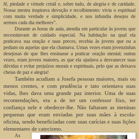
fé, piedade e virtude cristã e, sobre tudo, de alegria e de caridade.
Nossa mestra inspirava devoção e recolhimento: vivia o espiritual
com muita verdade e simplicidade, e nos infundia desejos de
sermos cada dia melhores”.
Durante as horas de aula, atendia em particular às jovens que
necessitavam de cuidado especial. Na habitação na qual ela
praticava sua oração e suas preces, recebia às jovens que ou a
pediam ou aquelas que ela chamava. Umas vezes eram jovenzinhas
desejosas de que lhes ensinasse a praticar oração mental; outras
vezes, eram jovens maiores, as que ela ajudava a desvanecer suas
dúvidas e evitar prejuízos morais e espirituais, pelo que as deixava
cheias de paz e alegria!
Também acudiam a Josefa pessoas maiores, mais ou
menos crentes, e com prudência e tato orientava suas
vidas, lhes dava uma grande paz
interior. Uma de suas
recomendações, era a de ter um confessor fixo, ter
confiança nele e obedecer-lhe. Não faltaram as meninas
pequenas que eram enviadas por suas mães à escola-
oficina, sendo beneficiadas com suas carícias e suas lições
elementares de catecismo.
As