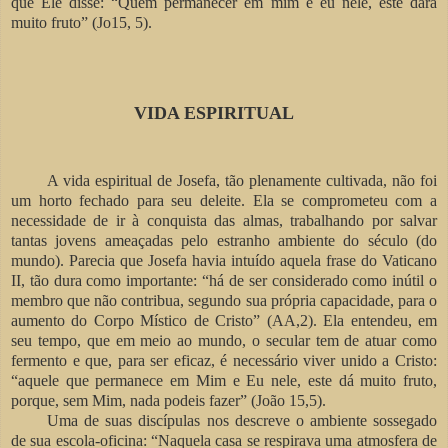
que Ele disse: “Quem permanecer em mim e eu nele, este dará
muito fruto” (Jo15, 5).
VIDA ESPIRITUAL
A vida espiritual de Josefa, tão plenamente cultivada, não foi
um horto fechado para seu deleite. Ela se comprometeu com a
necessidade de ir à conquista das almas, trabalhando por salvar
tantas jovens ameaçadas pelo estranho ambiente do século (do
mundo). Parecia que Josefa havia intuído aquela frase do Vaticano
II, tão dura como importante: “há de ser considerado como inútil o
membro que não contribua, segundo sua própria capacidade, para o
aumento do Corpo Místico de Cristo” (AA,2). Ela entendeu, em
seu tempo, que em meio ao mundo, o secular tem de atuar como
fermento e que, para ser eficaz, é necessário viver unido a Cristo:
“aquele que permanece em Mim e Eu nele, este dá muito fruto,
porque, sem Mim, nada podeis fazer” (João 15,5).
Uma de suas discípulas nos descreve o ambiente sossegado
de sua escola-oficina: “Naquela casa se respirava uma atmosfera de