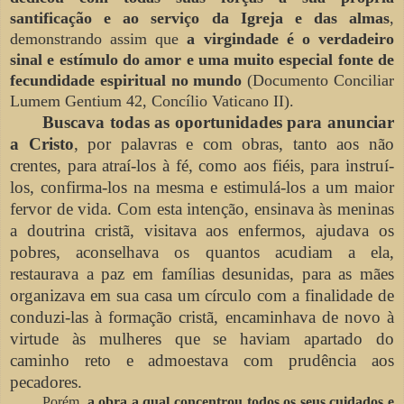
santificação e ao serviço da Igreja e das almas
,
demonstrando assim que
a virgindade é o verdadeiro
sinal e estímulo do amor e uma muito especial fonte de
fecundidade espiritual no mundo
(Documento Conciliar
Lumem Gentium 42, Concílio Vaticano II).
Buscava todas as oportunidades para anunciar
a Cristo
, por palavras e com obras, tanto aos não
crentes, para atraí-los à fé, como aos fiéis, para instruí-
los, confirma-los na mesma e estimulá-los a um maior
fervor de vida. Com esta intenção, ensinava às meninas
a doutrina cristã, visitava aos enfermos, ajudava os
pobres, aconselhava os quantos acudiam a ela,
restaurava a paz em famílias desunidas, para as mães
organizava em sua casa um círculo com a finalidade de
conduzi-las à formação cristã, encaminhava de novo à
virtude às mulheres que se haviam apartado do
caminho reto e admoestava com prudência aos
pecadores.
Porém,
a obra a qual concentrou todos os seus cuidados e