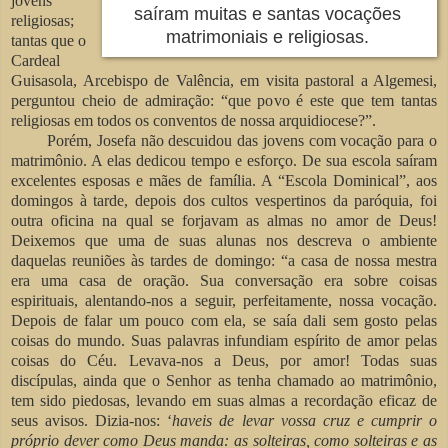
jovens
saíram muitas e santas vocações
religiosas;
matrimoniais e religiosas.
tantas que o
Cardeal
Guisasola, Arcebispo de Valência, em visita pastoral a Algemesi,
perguntou cheio de admiração: “que povo é este que tem tantas
religiosas em todos os conventos de nossa arquidiocese?”.
Porém, Josefa não descuidou das jovens com vocação para o
matrimônio. A elas dedicou tempo e esforço. De sua escola saíram
excelentes esposas e mães de família. A “Escola Dominical”, aos
domingos à tarde, depois dos cultos vespertinos da paróquia, foi
outra oficina na qual se forjavam as almas no amor de Deus!
Deixemos que uma de suas alunas nos descreva o ambiente
daquelas reuniões às tardes de domingo: “a casa de nossa mestra
era uma casa de oração. Sua conversação era sobre coisas
espirituais, alentando-nos a seguir, perfeitamente, nossa vocação.
Depois de falar um pouco com ela, se saía dali sem gosto pelas
coisas do mundo. Suas palavras infundiam espírito de amor pelas
coisas do Céu. Levava-nos a Deus, por amor! Todas suas
discípulas, ainda que o Senhor as tenha chamado ao matrimônio,
tem sido piedosas, levando em suas almas a recordação eficaz de
seus avisos. Dizia-nos: ‘
haveis de levar vossa cruz e cumprir o
próprio dever como Deus manda: as solteiras, como solteiras e as