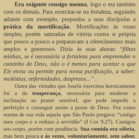
Era exigente consigo mesma
, logo o era também
com os demais. Para exercitar-se na fortaleza, seguindo
adiante com exemplo, propunha a suas discípulas a
prática da mortificação
. Mortificações às vezes
simples, porém saturadas de vitória contra si própria
que pouco a pouco a preparavam a oferecimentos mais
amplos e generosos. Dizia às suas alunas: “
filhas
minhas, se é necessária a fortaleza para empreender o
caminho de Deus, não o é menos para aceitar o que
Ele envia ou permite para nossa purificação, a saber:
moléstias, enfermidades, desprezos...”.
Outra das virtudes que Josefa exercitou heroicamente
foi a da
temperança
, necessária para moderar a
inclinação ao prazer sensível, que pode impedir a
perfeição e conseguir assim a posse de Deus. Fez como
norma de sua vida aquela que São Paulo pregava: “castigo
meu corpo e o reduzo à servidão” (I Cor 9,27). Castigou
seu corpo, porém com prudência.
Sua comida era sóbria
,
mas bem pouca
e às vezes
,
voluntariamente
,
sem sabor.