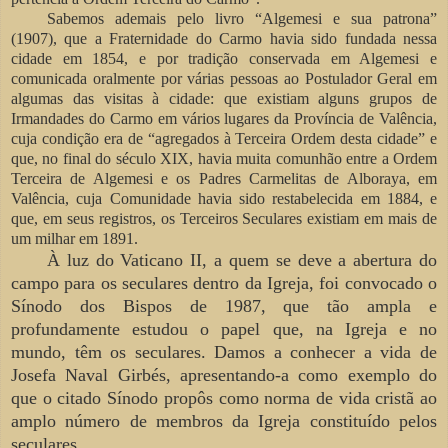
Sabemos ademais pelo livro “Algemesi e sua patrona”
(1907), que a Fraternidade do Carmo havia sido fundada nessa
cidade em 1854, e por tradição conservada em Algemesi e
comunicada oralmente por várias pessoas ao Postulador Geral em
algumas das visitas à cidade: que existiam alguns grupos de
Irmandades do Carmo em vários lugares da Província de Valência,
cuja condição era de “agregados à Terceira Ordem desta cidade” e
que, no final do século XIX, havia muita comunhão entre a Ordem
Terceira de Algemesi e os Padres Carmelitas de Alboraya, em
Valência, cuja Comunidade havia sido restabelecida em 1884, e
que, em seus registros, os Terceiros Seculares existiam em mais de
um milhar em 1891.
À luz do Vaticano II, a quem se deve a abertura do
campo para os seculares dentro da Igreja, foi convocado o
Sínodo dos Bispos de 1987, que tão ampla e
profundamente estudou o papel que, na Igreja e no
mundo, têm os seculares. Damos a conhecer a vida de
Josefa Naval Girbés, apresentando-a como exemplo do
que o citado Sínodo propôs como norma de vida cristã ao
amplo número de membros da Igreja constituído pelos
seculares.