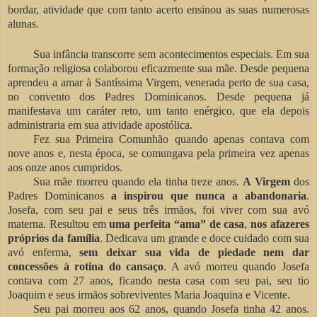
bordar, atividade que com tanto acerto ensinou as suas numerosas
alunas.
Sua infância transcorre sem acontecimentos especiais. Em sua
formação religiosa colaborou eficazmente sua mãe. Desde pequena
aprendeu a amar à Santíssima Virgem, venerada perto de sua casa,
no convento dos
Padres Dominicanos. Desde pequena já
manifestava um caráter reto, um tanto enérgico, que ela depois
administraria em sua atividade apostólica.
Fez sua Primeira Comunhão quando apenas contava com
nove anos e, nesta época, se comungava pela primeira vez apenas
aos onze anos cumpridos.
Sua mãe morreu quando ela tinha treze anos.
A Virgem
dos
Padres Dominicanos
a inspirou
que nunca a abandonaria
.
Josefa, com seu pai e seus três irmãos, foi viver com sua avó
materna. Resultou em
uma perfeita “ama” de casa
,
nos afazeres
próprios da família
. Dedicava um grande e doce cuidado com sua
avó enferma,
sem deixar sua vida de piedade nem dar
concessões à rotina do cansaço
. A avó morreu quando Josefa
contava com 27 anos, ficando nesta casa com seu pai, seu tio
Joaquim e seus irmãos sobreviventes Maria Joaquina e Vicente.
Seu pai morreu aos 62 anos, quando Josefa tinha 42 anos.