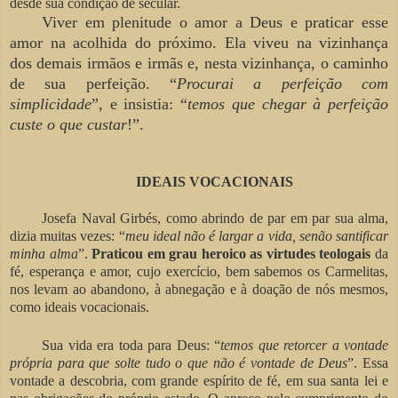
desde sua condição de secular.
Viver em plenitude o amor a Deus e praticar esse
amor na acolhida do próximo. Ela viveu na vizinhança
dos demais irmãos e irmãs e, nesta vizinhança, o caminho
de sua perfeição. “
Procurai a perfeição com
simplicidade
”, e insistia: “
temos que chegar à perfeição
custe o que custar
!”.
IDEAIS VOCACIONAIS
Josefa Naval Girbés, como abrindo de par em par sua alma,
dizia muitas vezes: “
meu ideal não é largar a vida, senão santificar
minha alma
”.
Praticou em
grau heroico as virtudes teologais
da
fé, esperança e amor, cujo exercício, bem sabemos os Carmelitas,
nos levam ao abandono, à abnegação e à doação de nós mesmos,
como ideais vocacionais.
Sua vida era toda para Deus: “
temos que
retorcer a vontade
própria para que solte tudo o que
não é vontade de Deus
”. Essa
vontade a descobria, com grande espírito de fé, em sua santa lei e