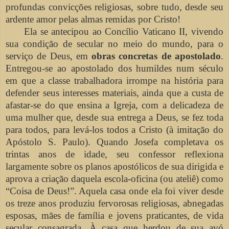
profundas convicções religiosas, sobre tudo, desde seu
ardente amor pelas almas remidas por Cristo!
Ela se antecipou ao Concílio Vaticano II, vivendo
sua condição de secular no meio do mundo, para o
serviço de Deus, em
obras concretas de apostolado
.
Entregou-se ao apostolado dos humildes num século
em que a classe trabalhadora irrompe na história para
defender seus interesses materiais, ainda que a custa de
afastar-se do que ensina a Igreja, com a delicadeza de
uma mulher que, desde sua entrega a Deus, se fez toda
para todos, para levá-los todos a Cristo (à imitação do
Apóstolo S. Paulo). Quando Josefa completava os
trintas anos de idade, seu confessor reflexiona
largamente sobre os planos apostólicos de sua dirigida e
aprova a criação daquela escola-oficina (ou ateliê) como
“Coisa de Deus!”. Aquela casa onde ela foi viver desde
os treze anos produziu fervorosas religiosas, abnegadas
esposas, mães de família e jovens praticantes
,
de vida
secular consagrada. À
casa que herdou de sua avó