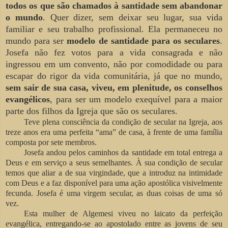
todos os que são
chamados à santidade sem abandonar
o mundo
. Quer dizer, sem deixar seu lugar, sua vida
familiar e seu trabalho profissional. Ela permaneceu no
mundo para ser
modelo de santidade para os seculares
.
Josefa não fez votos para a vida consagrada e não
ingressou em um convento, não por comodidade ou para
escapar do rigor da vida comunitária, já que no mundo,
sem sair de sua casa, viveu, em plenitude, os conselhos
evangélicos
, para ser um modelo exequível para a maior
parte dos filhos da Igreja que são os seculares.
Teve plena consciência da condição de secular na Igreja, aos
treze anos era uma perfeita “ama” de casa, à frente de uma família
composta por sete membros.
Josefa andou pelos caminhos da santidade em total entrega a
Deus e em serviço a seus semelhantes. À sua condição de secular
temos que aliar a de sua virgindade, que a introduz na intimidade
com Deus e a faz disponível para uma ação apostólica visivelmente
fecunda. Josefa é uma virgem secular, as duas coisas de uma só
vez.
Esta mulher de Algemesi viveu no laicato da perfeição
evangélica, entregando-se ao apostolado entre as jovens de seu