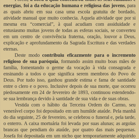
energias
,
foi a da
educação humana e religiosa das jovens
, para
as quais abriu em sua casa uma escola gratuita de bordado,
atividade manual que muito conhecia. Aquela atividade que por si
mesma era “comercial”, à qual acudiam com assiduidade e
entusiasmo muitas jovens de todas as esferas sociais, se converteu
em um centro de convivência fraterna, oração, louvor a Deus,
explicação e aprofundamento da Sagrada Escritura e das verdades
eternas.
Deste modo
contribuiu eficazmente para o incremento
religioso de sua
paróquia
, formando assim muito boas mães de
família, fomentando o germe da vocação à vida consagrada e
ensinando a todos o que significa serem membros do Povo de
Deus. Por tudo isso, ganhou grande estima e fama de santidade
entre o clero e o povo. Inclusive depois de sua morte, que ocorreu
piedosamente em 24 de fevereiro de 1893, continuou estendendo-
se sua lembrança devido à santidade de sua vida e de suas obras.
Vestida com o hábito da Terceira Ordem do Carmo, seu
venerável corpo foi depositado em um humilde ataúde. Pela manhã
do dia seguinte, 25 de fevereiro, se celebrou o funeral e, pela tarde,
o enterro. A caixa mortuária foi levada por suas
alunas; as argolas
brancas que pendiam do ataúde, por quatro das mais pequenas.
Josefa foi depositada em um nicho que temporariamente adquirido