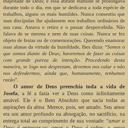
majestade de Deus; e essa atitude humilde se prolongava
durante todo o dia, em que se dedicava a toda espécie de
trabalhos, alguns os mais humildes. Nunca consentiu que
suas discípulas lhe ajudassem nos trabalhos ordinários de
sua casa. Amava o retiro e o passar despercebida. Não
falava de se mesma e nem de suas coisas. Nunca se fez
objeto de festas ou de comemorações. Querendo enamorar
suas alunas da virtude da humildade, lhes dizia: “
Somos o
que somos diante de Deus; haveremos de fazer as coisas
com grande pureza de intenção. Procedendo desta
maneira, se logo nos desprezam, devemos nos
calar e não
nos defendermos, ainda que,
humanamente, tenhamos
razão
”.
O amor de Deus preenchia toda a vida de
Josefa
, a fé a fazia ver a Deus como infinitamente
amável. Ele é o Bem Absoluto que sacia todas as
aspirações da alma. Merece, pois, ser amado. Seu amor
era um amor profundo na abnegação, no sacrifício, na
entrega total ao cumprimento de sua vontade: “
amar a
Deus é
entregar-se; amar a Deus é sofrer; o amor