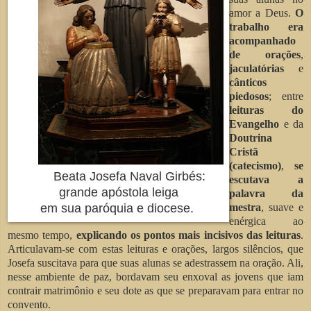
amor a Deus.
O
trabalho era
acompanhado
de orações
,
jaculatórias
e
cânticos
piedosos
; entre
leituras do
Evangelho
e da
Doutrina
Cristã
(catecismo)
,
se
Beata Josefa Naval Girbés:
escutava a
grande apóstola leiga
palavra da
em sua paróquia e diocese.
mestra
, suave e
enérgica ao
mesmo tempo,
explicando os pontos mais incisivos das leituras
.
Articulavam-se com estas leituras e orações, largos silêncios, que
Josefa suscitava para que suas alunas se adestrassem na oração. Ali,
nesse ambiente de paz, bordavam seu enxoval as jovens que iam
contrair matrimônio e seu dote as que se preparavam para entrar no
convento.