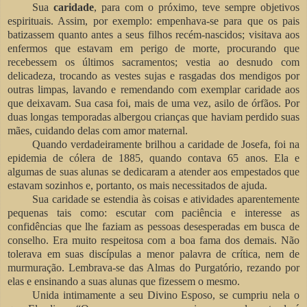
Sua
caridade
, para com o próximo, teve sempre objetivos
espirituais. Assim, por exemplo: empenhava-se para que os pais
batizassem quanto antes a seus filhos recém-nascidos; visitava aos
enfermos que estavam em perigo de morte, procurando que
recebessem os últimos sacramentos; vestia ao desnudo com
delicadeza, trocando as vestes sujas e rasgadas dos mendigos por
outras limpas, lavando e remendando com exemplar caridade aos
que deixavam. Sua casa foi, mais de uma vez, asilo de órfãos. Por
duas longas temporadas albergou crianças que haviam perdido suas
mães, cuidando delas com amor maternal.
Quando verdadeiramente brilhou a caridade de Josefa, foi na
epidemia de cólera de 1885, quando contava 65 anos. Ela e
algumas de suas alunas se dedicaram a atender aos empestados que
estavam sozinhos e, portanto, os mais necessitados de ajuda.
Sua caridade se estendia às coisas e atividades aparentemente
pequenas tais como: escutar com paciência e interesse as
confidências que lhe faziam as pessoas desesperadas em busca de
conselho. Era muito respeitosa com a boa fama dos demais. Não
tolerava em suas discípulas a menor palavra de crítica, nem de
murmuração. Lembrava-se das Almas do Purgatório, rezando por
elas e ensinando a suas alunas que fizessem o mesmo.
Unida intimamente a seu Divino Esposo, se cumpriu nela o