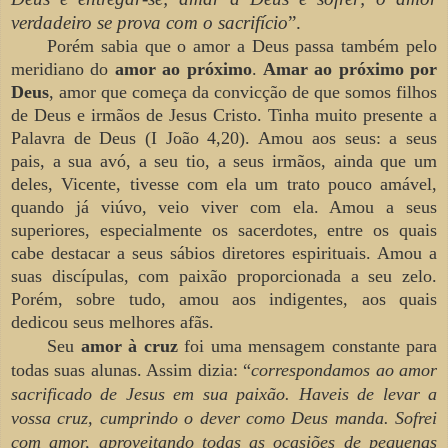
verdadeiro
se prova com o sacrifício
”.
Porém sabia que o amor a Deus passa também pelo
meridiano do
amor ao
próximo
.
Amar ao próximo por
Deus
, amor que começa da convicção de que somos filhos
de Deus e irmãos de Jesus Cristo. Tinha muito presente a
Palavra de Deus (I João 4,20). Amou aos seus: a seus
pais, a sua avó, a seu tio, a seus irmãos, ainda que um
deles, Vicente, tivesse com ela um trato pouco amável,
quando já viúvo, veio viver com ela. Amou a seus
superiores, especialmente os sacerdotes, entre os quais
cabe destacar a seus sábios diretores espirituais. Amou a
suas discípulas, com paixão proporcionada a seu zelo.
Porém, sobre tudo, amou aos indigentes, aos quais
dedicou seus melhores afãs.
Seu
amor à cruz
foi uma mensagem constante para
todas suas alunas. Assim dizia: “
correspondamos ao amor
sacrificado de Jesus em sua paixão. Haveis de levar a
vossa cruz, cumprindo o dever como Deus manda. Sofrei
com amor, aproveitando todas as ocasiões de pequenas