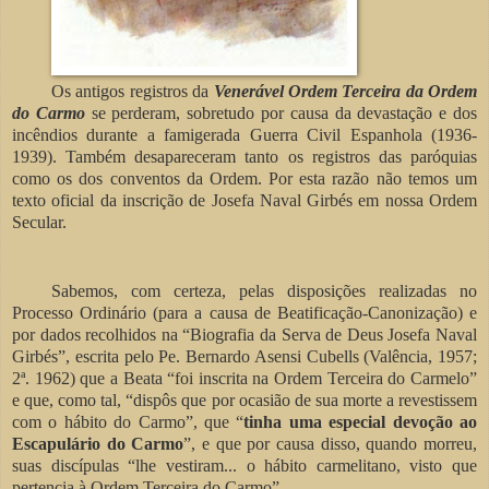
Os antigos registros da
Venerável Ordem Terceira da Ordem
do Carmo
se perderam, sobretudo por causa da devastação e dos
incêndios durante a famigerada Guerra Civil Espanhola (1936-
1939). Também desapareceram tanto os registros das paróquias
como os dos conventos da Ordem. Por esta razão não temos um
texto oficial da inscrição de Josefa Naval Girbés
em nossa Ordem
Secular.
Sabemos, com certeza, pelas disposições realizadas no
Processo Ordinário (para a causa de Beatificação-Canonização) e
por dados recolhidos na “Biografia da Serva de Deus Josefa Naval
Girbés”, escrita pelo Pe. Bernardo Asensi Cubells (Valência, 1957;
2ª. 1962) que a Beata “foi inscrita na Ordem Terceira do Carmelo”
e que, como tal, “dispôs que por ocasião de sua morte a revestissem
com o hábito do Carmo”, que “
tinha uma especial devoção ao
Escapulário do Carmo
”, e que por causa disso, quando morreu,
suas discípulas “lhe vestiram... o hábito carmelitano, visto que
pertencia à Ordem Terceira do Carmo”.