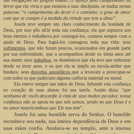
nas obrigações do próprio estado. O apreço pelo cumprimento do
dever que ela vivia e que ensinou a suas discípulas, se traduz nestas
palavras: “
o cumprimento do dever é o caminho; o grau de amor
com que se cumpre é a medida da virtude que tem a alma”.
Josefa teve sempre um claro conhecimento da bondade de
Deus, por isso pôs nEle toda sua confiança; ela que aspirava aos
bens eternos e trabalhava por consegui-los, contava sempre com a
ajuda de Deus. Para lográ-los consagrou toda sua vida: seus
sofrimentos
, que não foram poucos, ocasionados em grande parte
por sua enfermidade, que a acompanhou desde os trinta anos até
sua morte; seus
trabalhos
, os domésticos que ela teve que enfrentar
desde os treze anos, e os que ela se impôs na escola-atelier que
fundara; seus
desvelos apostólicos
que a levavam
a preocupar-se
com todos os que padeciam alguma carência material ou moral.
Ela esteve sempre nas mãos de Deus. Infundir esta confiança
no coração de suas alunas foi sua tarefa. Assim dizia: “
que
nenhuma de vocês desconfie à vista de seus muitos pecados; nossa
confiança não se apoia no que nós somos, senão no que Deus é e
no amor
misericordioso que Ele nos tem
”.
Josefa foi uma humilde serva do Senhor. O humilde
reconhece seu nada, sua inteira dependência de Deus e em
suas mãos confia. Anulava-se no templo, ante a imensa