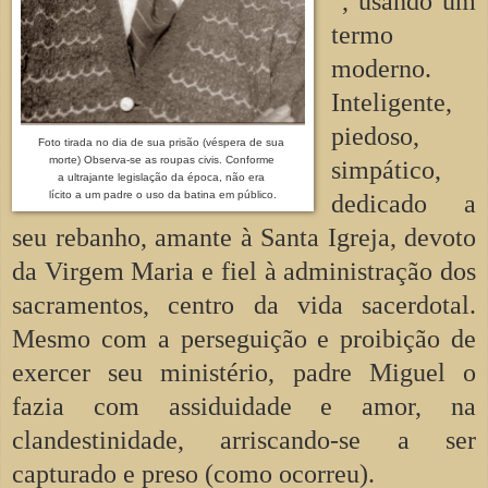
", usando um
termo
moderno.
Inteligente,
piedoso,
Foto tirada no dia de sua prisão (véspera de sua
morte) Observa-se as roupas civis. Conforme
simpático,
a ultrajante legislação da época, não era
lícito a um padre o uso da batina em público.
dedicado a
seu rebanho, amante à Santa Igreja, devoto
da Virgem Maria e fiel à administração dos
sacramentos, centro da vida sacerdotal.
Mesmo com a perseguição e proibição de
exercer seu ministério, padre Miguel o
fazia com assiduidade e amor, na
clandestinidade, arriscando-se a ser
capturado e preso (como ocorreu).