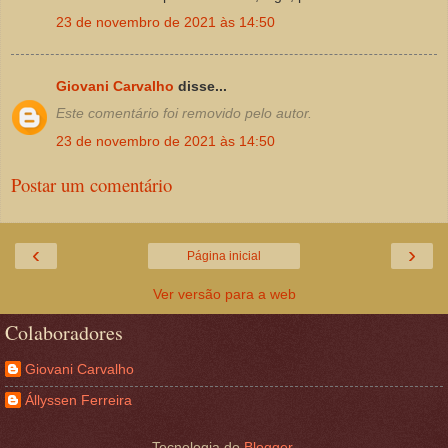
23 de novembro de 2021 às 14:50
Giovani Carvalho
disse...
Este comentário foi removido pelo autor.
23 de novembro de 2021 às 14:50
Postar um comentário
‹
›
Página inicial
Ver versão para a web
Colaboradores
Giovani Carvalho
Állyssen Ferreira
Tecnologia do
Blogger
.