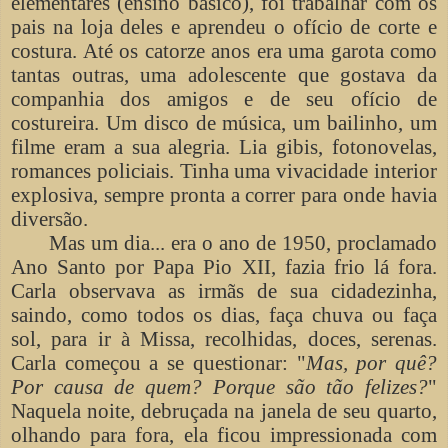
elementares (ensino básico), foi trabalhar com os
pais na loja deles e aprendeu o ofício de corte e
costura. Até os catorze anos era uma garota como
tantas outras, uma adolescente que gostava da
companhia dos amigos e de seu ofício de
costureira. Um disco de música, um bailinho, um
filme eram a sua alegria. Lia gibis, fotonovelas,
romances policiais. Tinha uma vivacidade interior
explosiva, sempre pronta a correr para onde havia
diversão.
Mas um dia... era o ano de 1950, proclamado
Ano Santo por Papa Pio XII, fazia frio lá fora.
Carla observava as irmãs de sua cidadezinha,
saindo, como todos os dias, faça chuva ou faça
sol, para ir à Missa, recolhidas, doces, serenas.
Carla começou a se questionar: "
Mas, por quê?
Por causa de quem? Porque são tão felizes?
"
Naquela noite, debruçada na janela de seu quarto,
olhando para fora, ela ficou impressionada com