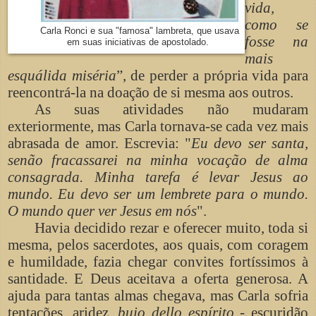
vida,
como se
Carla Ronci e sua "famosa" lambreta, que usava
fosse na
em suas iniciativas de apostolado.
mais
esquálida miséria
”, de perder a própria vida para
reencontrá-la na doação de si mesma aos outros.
As suas atividades não mudaram
exteriormente, mas Carla tornava-se cada vez mais
abrasada de amor. Escrevia: "
Eu devo ser santa,
senão fracassarei na minha vocação de alma
consagrada. Minha tarefa é levar Jesus ao
mundo. Eu devo ser um lembrete para o mundo.
O mundo quer ver Jesus em nós
".
Havia decidido rezar e oferecer muito, toda si
mesma, pelos sacerdotes, aos quais, com coragem
e humildade, fazia chegar convites fortíssimos à
santidade. E Deus aceitava a oferta generosa. A
ajuda para tantas almas chegava, mas Carla sofria
tentações, aridez,
buio dello espírito
- escuridão