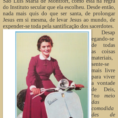
São Luís Maria de Montfort, como está na regra
do Instituto secular que ela escolheu. Desde então,
nada mais quis do que ser santa, de prolongar
Jesus em si mesma, de levar Jesus ao mundo, de
expender-se toda pela santificação dos sacerdotes.
Desap
egando-se
de todas
as coisas
materiais,
sente-se
mais livre
para viver
a vontade
de Deis,
“
no meio
das
comodida
des de