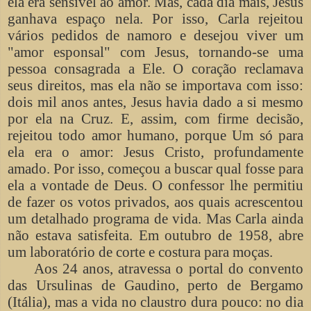
ela era sensível ao amor. Mas, cada dia mais, Jesus
ganhava espaço nela. Por isso, Carla rejeitou
vários pedidos de namoro e desejou viver um
"amor esponsal" com Jesus, tornando-se uma
pessoa consagrada a Ele. O coração reclamava
seus direitos, mas ela não se importava com isso:
dois mil anos antes, Jesus havia dado a si mesmo
por ela na Cruz. E, assim, com firme decisão,
rejeitou todo amor humano, porque Um só para
ela era o amor: Jesus Cristo, profundamente
amado. Por isso, começou a buscar qual fosse para
ela a vontade de Deus. O confessor lhe permitiu
de fazer os votos privados, aos quais acrescentou
um detalhado programa de vida. Mas Carla ainda
não estava satisfeita. Em outubro de 1958, abre
um laboratório de corte e costura para moças.
Aos 24 anos, atravessa o portal do convento
das Ursulinas de Gaudino, perto de Bergamo
(Itália), mas a vida no claustro dura pouco: no dia