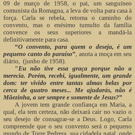
09 de março de 1958, o pai, um sanguíneo
comunista da Romagna, a leva de volta para casa à
força. Carla se rebela, retoma o caminho do
convento, mas o enésimo tumulto da família
convence os seus superiores a mandá-la
definitivamente para casa.
“
O convento, para quem o deseja, é um
pequeno canto do paraíso
”
, anota a moça em seu
diário, (junho de 1958).
"
Eu não tive essa graça porque não a
merecia. Porém, recebi, igualmente, um grande
dom: ter vivido entre tantas almas belas por
cerca de quatro meses... Me ajudarás, não é
Mãezinha, a ser sempre e somente de Jesus?
”
A jovem tem grande confiança em Maria, a
qual, ela tem certeza, não deixará cair no vazio o
seu desejo de consagrar-se a Deus. Logo, Carla
compreende que o seu convento será o pequeno
mundo de Torre Pedrera, sua cidadela natal, onde