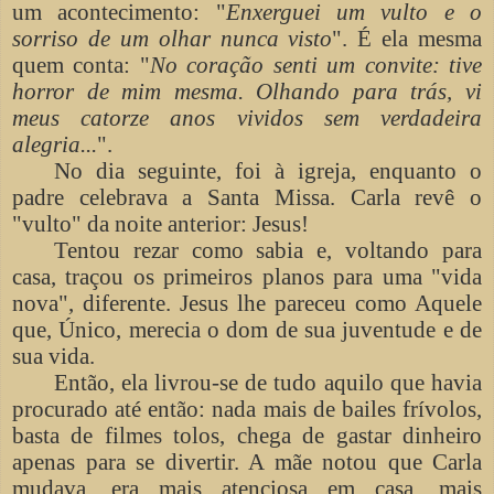
um acontecimento: "
Enxerguei um vulto e o
sorriso de um olhar nunca visto
". É ela mesma
quem conta: "
No coração senti um convite: tive
horror de mim mesma. Olhando para trás, vi
meus catorze anos vividos sem verdadeira
alegria...
".
No dia seguinte, foi à igreja, enquanto o
padre celebrava a Santa Missa. Carla revê o
"vulto" da noite anterior: Jesus!
Tentou rezar como sabia e, voltando para
casa, traçou os primeiros planos para uma "vida
nova", diferente. Jesus lhe pareceu como Aquele
que, Único, merecia o dom de sua juventude e de
sua vida.
Então, ela livrou-se de tudo aquilo que havia
procurado até então: nada mais de bailes frívolos,
basta de filmes tolos, chega de gastar dinheiro
apenas para se divertir. A mãe notou que Carla
mudava, era mais atenciosa em casa, mais