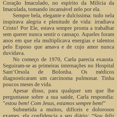
Coração Imaculado, no espírito da Milícia da
Imaculada, tomando incansável zelo por ela.
Sempre bela, elegante e dulcíssima: tudo nela
inspirava alegria e plenitude de vida: irradiava
Cristo! Por Ele, estava sempre pronta a trabalhar
sem querer nunca sentir o cansaço. Aqueles foram
anos em que ela multiplicava energias e talentos
pelo Esposo que amava e de cujo amor nunca
duvidava.
No começo de 1970, Carla parecia exausta.
Seguiram-se as primeiras internações no Hospital
Sant’Orsola de Bolonha. Os médicos
diagnosticaram um carcinoma pulmonar. Tinha
poucos meses de vida.
Apesar disso, para qualquer um que lhe
perguntasse sobre a sua saúde, Carla respondia:
"
estou bem! Com Jesus, estamos sempre bem!
"
Submetida a muitos, difíceis e dolorosos
exames, ela confidencia a seu diário: “
Sou feliz