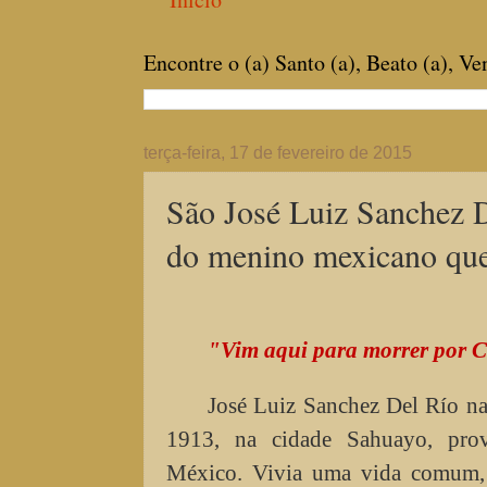
Encontre o (a) Santo (a), Beato (a), V
terça-feira, 17 de fevereiro de 2015
São José Luiz Sanchez D
do menino mexicano que 
"Vim aqui para morrer por C
José Luiz Sanchez Del Río na
1913, na cidade Sahuayo, prov
México. Vivia uma vida comum,