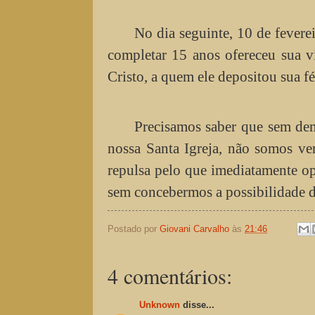
No dia seguinte, 10 de fevere
completar 15 anos ofereceu sua vi
Cristo, a quem ele depositou sua f
Precisamos saber que sem dem
nossa Santa Igreja, não somos ve
repulsa pelo que imediatamente o
sem concebermos a possibilidade d
Postado por
Giovani Carvalho
às
21:46
4 comentários:
Unknown
disse...