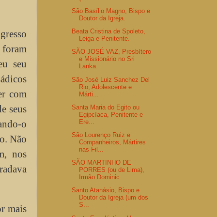
São Basílio Magno, Bispo e
Doutor da Igreja.
Beata Cristina de Spoleto,
ngresso
Leiga e Penitente.
 foram
SÃO JOSÉ VAZ, Presbítero
e Missionário no Sri
eu seu
Lanka.
sádicos
São José Luiz Sanchez Del
Rio, Adolescente e
er com
Márti...
de seus
Santa Maria do Egito ou
Egipcíaca, Penitente e
Ere...
gando-o
São Lourenço Ruiz e
ço. Não
Companheiros, Mártires
nas Fil...
m, nos
SÃO MARTINHO DE
Bradava
PORRES (ou de Lima),
Irmão Dominic...
Santo Atanásio, Bispo e
Doutor da Igreja (um dos
S...
or mais