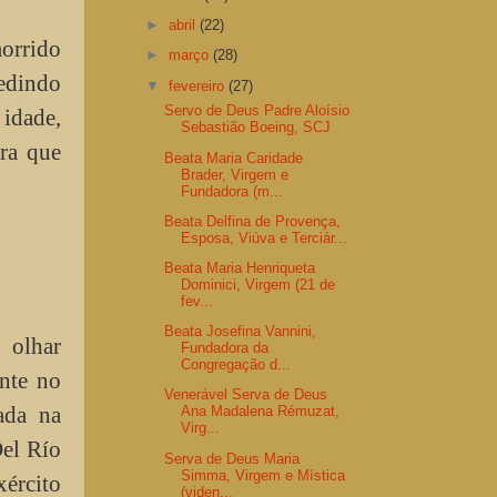
►
abril
(22)
morrido
►
março
(28)
pedindo
▼
fevereiro
(27)
Servo de Deus Padre Aloísio
 idade,
Sebastião Boeing, SCJ
ara que
Beata Maria Caridade
Brader, Virgem e
Fundadora (m...
Beata Delfina de Provença,
Esposa, Viúva e Terciár...
Beata Maria Henriqueta
Dominici, Virgem (21 de
fev...
Beata Josefina Vannini,
 olhar
Fundadora da
Congregação d...
nte no
Venerável Serva de Deus
ada na
Ana Madalena Rémuzat,
Virg...
Del Río
Serva de Deus Maria
Simma, Virgem e Mística
ército
(viden...