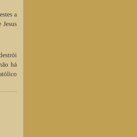
estes a
e Jesus
destrói
 não há
atólico