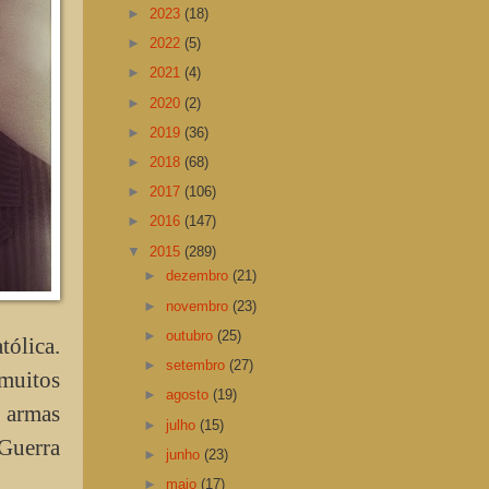
►
2023
(18)
►
2022
(5)
►
2021
(4)
►
2020
(2)
►
2019
(36)
►
2018
(68)
►
2017
(106)
►
2016
(147)
▼
2015
(289)
►
dezembro
(21)
►
novembro
(23)
►
outubro
(25)
tólica.
►
setembro
(27)
 muitos
►
agosto
(19)
m armas
►
julho
(15)
Guerra
►
junho
(23)
►
maio
(17)