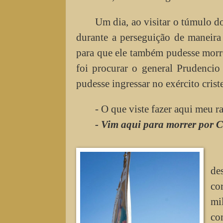
Um dia, ao visitar o túmulo d
durante a perseguição de maneira
para que ele também pudesse morre
foi procurar o general Prudencio
pudesse ingressar no exército crist
- O que viste fazer aqui meu r
- Vim aqui para morrer por Cr
de
co
mi
co