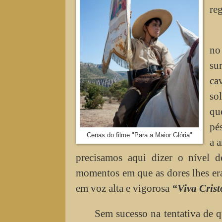
re
no
su
ca
so
qu
pé
Cenas do filme "Para a Maior Glória"
a 
precisamos aqui dizer o nível d
momentos em que as dores lhes er
em voz alta e vigorosa
“Viva Cris
Sem sucesso na tentativa de q