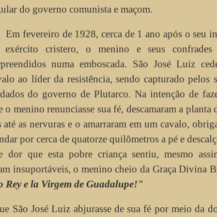
gular do governo comunista e maçom.
Em fevereiro de 1928, cerca de 1 ano após o seu i
 exército cristero, o menino e seus confrades
rpreendidos numa emboscada. São José Luiz ced
valo ao líder da resistência, sendo capturado pelos 
ldados do governo de Plutarco. Na intenção de faz
e o menino renunciasse sua fé, descamaram a planta 
s até as nervuras e o amarraram em um cavalo, obri
andar por cerca de quatorze quilômetros a pé e descal
e dor que esta pobre criança sentiu, mesmo assi
am insuportáveis, o menino cheio da Graça Divina 
to Rey e la Virgem de Guadalupe!"
ue São José Luiz abjurasse de sua fé por meio da d