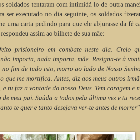
 os soldados tentaram com intimidá-lo de outra mane
ra ser executado no dia seguinte, os soldados fize
e uma carta pedindo para que ele abjurasse da fé ca
z respondeu assim ao bilhete de sua mãe:
ito prisioneiro em combate neste dia. Creio q
não importa, nada importa, mãe. Resigna-te à vont
e no fim de tudo isto, morro ao lado de Nosso Senh
 o que me mortifica. Antes, diz aos meus outros irm
 e tu faz a vontade do nosso Deus. Tem coragem e 
de meu pai. Saúda a todos pela última vez e tu rec
anto te quer e tanto desejava ver-te antes de morrer"