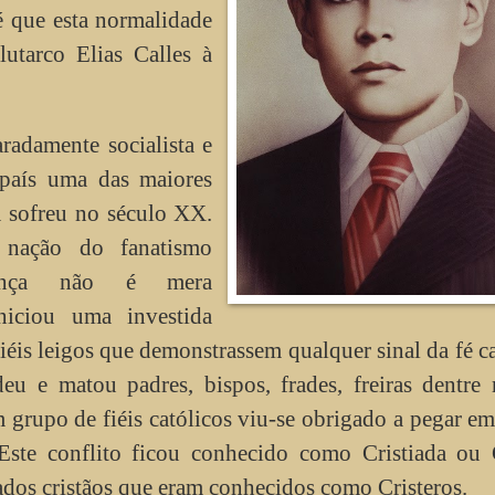
é que esta normalidade
utarco Elias Calles à
aradamente socialista e
aís uma das maiores
a sofreu no século XX.
 nação do fanatismo
lhança não é mera
iniciou uma investida
 fiéis leigos que demonstrassem qualquer sinal da fé ca
deu e matou padres, bispos, frades, freiras dentre
 grupo de fiéis católicos viu-se obrigado a pegar e
 Este conflito ficou conhecido como Cristiada ou 
dos cristãos que eram conhecidos como Cristeros.