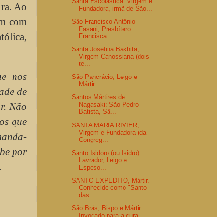
Santa Escolástica, Virgem e
ira. Ao
Fundadora, irmã de São...
ram com
São Francisco Antônio
Fasani, Presbítero
tólica,
Francisca...
Santa Josefina Bakhita,
Virgem Canossiana (dois
te...
ue nos
São Pancrácio, Leigo e
Mártir
ade de
Santos Mártires de
or. Não
Nagasaki: São Pedro
Batista, Sã...
ãos que
SANTA MARIA RIVIER,
Virgem e Fundadora (da
manda-
Congreg...
ebe por
Santo Isidoro (ou Isidro)
Lavrador, Leigo e
.
Esposo...
SANTO EXPEDITO, Mártir.
Conhecido como "Santo
das ...
São Brás, Bispo e Mártir.
Invocado para a cura