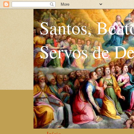
Santos, Beat
Servos de D
Início