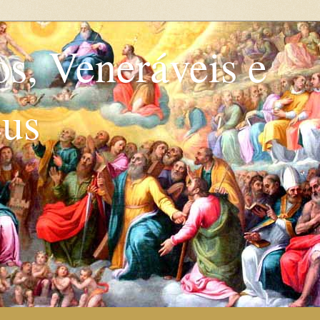
os, Veneráveis e
eus