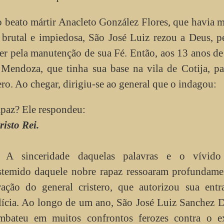
o beato mártir Anacleto González Flores, que havia 
 brutal e impiedosa, São José Luiz rezou a Deus, 
r pela manutenção de sua Fé. Então, aos 13 anos de
 Mendoza, que tinha sua base na vila de Cotija, p
ero. Ao chegar, dirigiu-se ao general que o indagou:
apaz? Ele respondeu:
isto Rei.
A sinceridade daquelas palavras e o vívido
stemido daquele nobre rapaz ressoaram profundame
ração do general cristero, que autorizou sua entr
lícia. Ao longo de um ano, São José Luiz Sanchez 
mbateu em muitos confrontos ferozes contra o ex