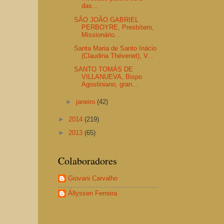
das...
SÃO JOÃO GABRIEL
PERBOYRE, Presbítero,
Missionário...
Santa Maria de Santo Inácio
(Claudina Thévenet), V...
SANTO TOMÁS DE
VILLANUEVA, Bispo
Agostiniano, gran...
►
janeiro
(42)
►
2014
(219)
►
2013
(65)
Colaboradores
Giovani Carvalho
Állyssen Ferreira