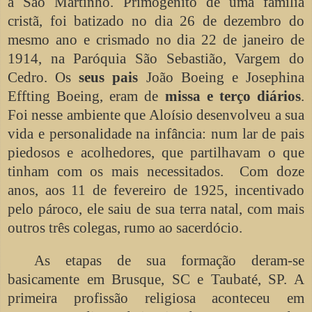
a São Martinho. Primogênito de uma família
cristã, foi batizado no dia 26 de dezembro do
mesmo ano e crismado no dia 22 de janeiro de
1914, na Paróquia São Sebastião, Vargem do
Cedro. Os
seus pais
João Boeing e Josephina
Effting Boeing, eram de
missa e terço diários
.
Foi nesse ambiente que Aloísio desenvolveu a sua
vida e personalidade na infância: num lar de pais
piedosos e acolhedores, que partilhavam o que
tinham com os mais necessitados. Com doze
anos, aos 11 de fevereiro de 1925, incentivado
pelo pároco, ele saiu de sua terra natal, com mais
outros três colegas, rumo ao sacerdócio.
As etapas de sua formação deram-se
basicamente em Brusque, SC e Taubaté, SP. A
primeira profissão religiosa aconteceu em