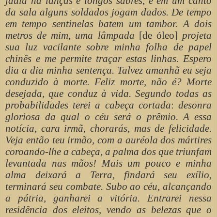
jaula há lanças e longos sabres, e em um canto
da sala alguns soldados jogam dados. De tempo
em tempo sentinelas batem um tambor. A dois
metros de mim, uma lâmpada
[de óleo]
projeta
sua luz vacilante sobre minha folha de papel
chinês e me permite traçar estas linhas. Espero
dia a dia minha sentença. Talvez amanhã eu seja
conduzido à morte. Feliz morte, não é? Morte
desejada, que conduz à vida. Segundo todas as
probabilidades terei a cabeça cortada
:
desonra
gloriosa da qual o céu será o prêmio. A essa
notícia, cara irmã, chorarás, mas de felicidade.
Veja então teu irmão, com a auréola dos mártires
coroando-lhe a cabeça, a palma dos que triunfam
levantada nas mãos! Mais um pouco e minha
alma deixará a Terra, findará seu exílio,
terminará seu combate. Subo ao céu, alcançando
a pátria, ganharei a vitória. Entrarei nessa
residência dos eleitos, vendo as belezas que o