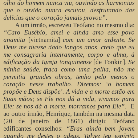
olho do homem nunca viu, ouvindo as harmonias
que o ouvido nunca escutou, desfrutando das
delícias que o coração jamais provou”
.
A um irmão, escreveu Teófano no mesmo dia:
“Caro Eusébio, amei e ainda amo esse povo
anamita
[vietnamita]
com um amor ardente. Se
Deus me tivesse dado longos anos, creio que eu
me consagraria inteiramente, corpo e alma, à
edificação da Igreja tonquinense
[de Tonkin].
Se
minha saúde, fraca como uma palha, não me
permitiu grandes obras, tenho pelo menos o
coração nesse trabalho. Dizemos: ‘o homem
propõe e Deus dispõe’. A vida e a morte estão em
Suas mãos; se Ele nos dá a vida, vivamos para
Ele; se nos dá a morte, morramos para Ele”
. E
ao outro irmão, Henrique, também na mesma data
(20 de janeiro de 1861) dirigiu Teófano
edificantes conselhos:
“Eras ainda bem jovem
quando me destes o adeus. Talvez teu espírito