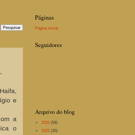
Páginas
Página inicial
Seguidores
.
Haifa,
ígio e
Arquivo do blog
com a
►
2026
(59)
ica o
►
2025
(30)