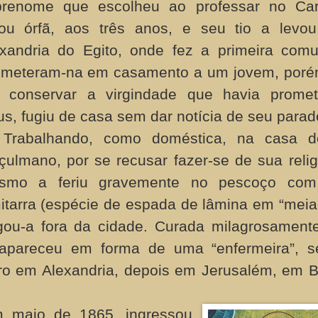
brenome que escolheu ao professar no Car
cou órfã, aos três anos, e seu tio a levo
xandria do Egito, onde fez a primeira com
ometeram-na em casamento a um jovem, poré
r conservar a virgindade que havia promet
s, fugiu de casa sem dar notícia de seu parade
Trabalhando, como doméstica, na casa 
ulmano, por se recusar fazer-se de sua relig
smo a feriu gravemente no pescoço co
itarra (espécie de espada de lâmina em “meia-
gou-a fora da cidade. Curada milagrosament
 apareceu em forma de uma “enfermeira”, s
iro em Alexandria, depois em Jerusalém, em B
 maio de 1865, ingressou