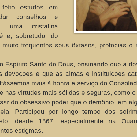
 feito estudos em
dar conselhos e
e uma cristalina
fé e, sobretudo, do
uito freqüentes seus êxtases, profecias e 
o Espírito Santo de Deus, ensinando que a d
s devoções e que as almas e instituições cat
ltássemos mais à honra e serviço do Consolad
e nas virtudes mais sólidas e seguras, como o
esar do obsessivo poder que o demônio, em a
 ela. Participou por longo tempo dos sofri
sto; desde 1867, especialmente na Quar
ntos estigmas.