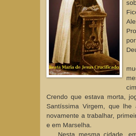
so
Fi
Ale
Pr
po
Deu
muç
me
cim
Crendo que estava morta, jo
Santíssima Virgem, que lhe
novamente a trabalhar, prime
e em Marselha.
Nesta mesma cidade, em