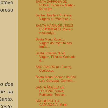
obteve
SANTA DAFROSA DE
ROMA, Esposa e Mártir -
lorosa
04 de jan...
Santas Tarsila e Emiliana,
Virgens e Irmãs (tias d...
SANTA MARIA DE JESUS
CRUCIFICADO (Mariam
Baouardy)...
Beata Maria Repetto,
Virgem do Instituto das
Irmãs...
Beata Josefina Nicoli,
Virgem, Filha da Caridade
d...
SÃO FIACRO (ou Fiacre),
Confessor.
Beata Maria Sacrário de São
Luís Gonzaga, Carmelit...
ão dos
SANTA ÂNGELA DE
lde da
FOLIGNO, Viúva,
Penitente, Terciár...
Santo.
SÃO JORGE DA
CAPADÓCIA, Mártir
risto,