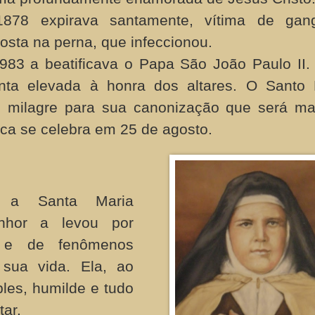
78 expirava santamente, vítima de gang
osta na perna, que infeccionou.
983 a
beatificava o Papa São João Paulo II.
anta elevada à honra dos altares. O Santo
o milagre para sua canonização que será m
ica se celebra em 25 de agosto.
e a Santa Maria
nhor a levou por
a e de fenômenos
a sua vida. Ela, ao
les, humilde e tudo
tar.