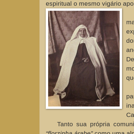
espiritual o mesmo vigário apo
ma
ex
do
an
De
mo
qu
pa
in
Ca
Tanto sua própria comun
“florzinha árabe”
como uma alm