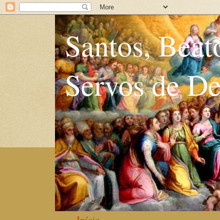
Santos, Beat
Servos de D
Início