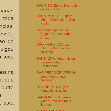
SÃO TITO, Bispo. Discípulo
de São Paulo.
árias
SÃO TIMÓTEO, Bispo e
 toda
Mártir. Discípulo de São
Paul...
ncias,
Beata Arcângela Girlani,
essão
Virgem Carmelita (da
Anti...
são de
SÃO FRANCISCO DE
julgou
SALES, Bispo e Doutor
da Igreja.
a teve
SANTA ZITA, Virgem leiga,
Padroeira das
Empregadas...
estina
SÃO PEDRO DE VERONA,
presbítero, grande
m, que
pregador c...
 outro
Servo de Deus Guy de
Fontgalland, Leigo
e.
SANTA INÊS, Virgem e
Mártir. Uma das mais
 esta
ilustres...
.