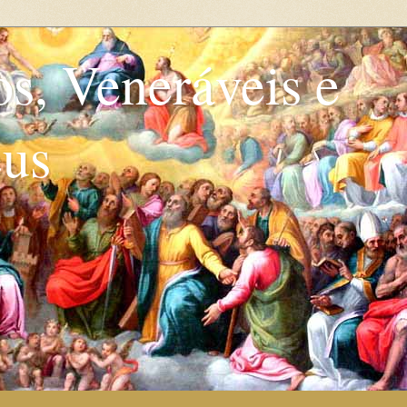
os, Veneráveis e
eus