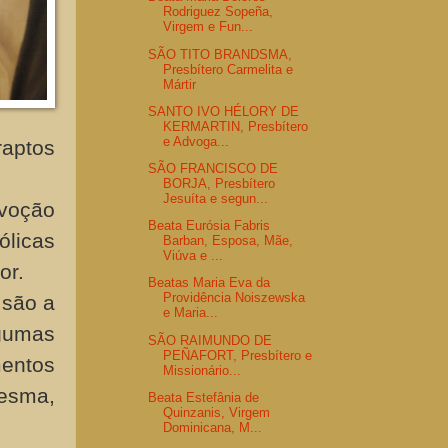
Rodriguez Sopeña,
Virgem e Fun...
SÃO TITO BRANDSMA,
Presbítero Carmelita e
Mártir
SANTO IVO HÉLORY DE
KERMARTIN, Presbítero
e Advoga...
raptos
SÃO FRANCISCO DE
BORJA, Presbítero
Jesuíta e segun...
evoção
Beata Eurósia Fabris
ólicas
Barban, Esposa, Mãe,
Viúva e ...
or.
Beatas Maria Eva da
Providência Noiszewska
 são a
e Maria...
lgumas
SÃO RAIMUNDO DE
PEÑAFORT, Presbítero e
mentos
Missionário...
esma,
Beata Estefânia de
Quinzanis, Virgem
Dominicana, M...