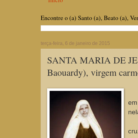
Encontre o (a) Santo (a), Beato (a), V
terça-feira, 6 de janeiro de 2015
SANTA MARIA DE JE
Baouardy), virgem carmel
em 
nel
cr