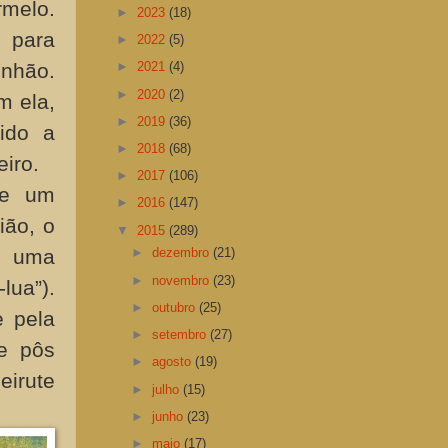
melo.
►
2023
(18)
u para
►
2022
(5)
unhão.
►
2021
(4)
►
2020
(2)
m ela,
►
2019
(36)
ido a
►
2018
(68)
iro.
►
2017
(106)
de um
►
2016
(147)
ião, o
▼
2015
(289)
m uma
►
dezembro
(21)
►
novembro
(23)
lua”).
►
outubro
(25)
e pela
►
setembro
(27)
e pôs
►
agosto
(19)
eirute
►
julho
(15)
►
junho
(23)
►
maio
(17)