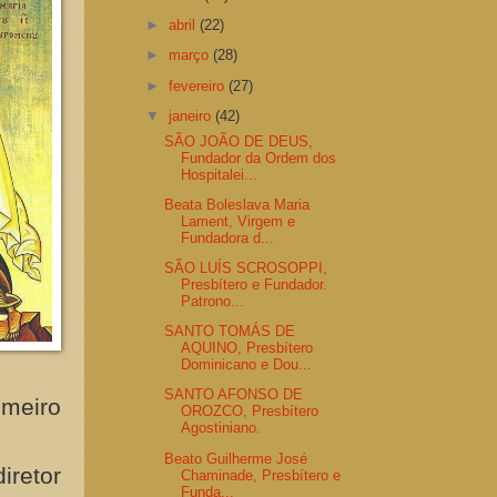
►
abril
(22)
►
março
(28)
►
fevereiro
(27)
▼
janeiro
(42)
SÃO JOÃO DE DEUS,
Fundador da Ordem dos
Hospitalei...
Beata Boleslava Maria
Lament, Virgem e
Fundadora d...
SÃO LUÍS SCROSOPPI,
Presbítero e Fundador.
Patrono...
SANTO TOMÁS DE
AQUINO, Presbítero
Dominicano e Dou...
SANTO AFONSO DE
imeiro
OROZCO, Presbítero
Agostiniano.
Beato Guilherme José
iretor
Chaminade, Presbítero e
Funda...