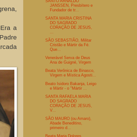
SANTO ARNALDO
JANSSEN, Presbítero e
rena,
Fundador de tr...
SANTA MARIA CRISTINA
DO SAGRADO
 Era a
CORAÇÃO DE JESUS,
...
 Padre
SÃO SEBASTIÃO, Militar
Cristão e Mártir da Fé.
arcada
Que...
Venerável Serva de Deus
Ana de Guigné, Virgem
Beata Verônica de Binasco,
Virgem e Mística Agosti...
Beato Isidoro Bakanja, Leigo
e Mártir - o "Mártir ...
SANTA RAFAELA MARIA
DO SAGRADO
CORAÇÃO DE JESUS,
V...
SÃO MAURO (ou Amaro),
Abade Beneditino,
primeiro d...
Beata Maria Dolores