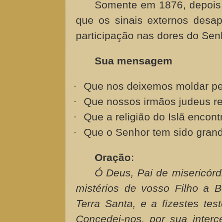
Somente em 1876, depois 
que os sinais externos des
participação nas dores do Sen
Sua mensagem
·
Que nos deixemos moldar pel
·
Que nossos irmãos judeus r
·
Que a religião do Islã encontr
·
Que o Senhor tem sido gran
Oração:
Ó Deus, Pai de misericórd
mistérios de vosso Filho a B
Terra Santa, e a fizestes te
Concedei-nos, por sua interc