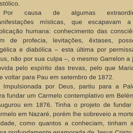
stólico.
Por causa de algumas extraordin
nifestações místicas, que escapavam a
plicação humana: conhecimento das consciê
m de profecia, levitações, êxtases, poss
gélica e diabólica – esta última por permis
us, não por sua culpa –, o mesmo Garrelon a 
vida pelo espírito das trevas, pelo que Mari
e voltar para Pau em setembro de 1872.
Impulsionada por Deus, partiu para a Pal
ra fundar um Carmelo contemplativo em Belé
augurou em 1876. Tinha o projeto de fundar
rmelo em Nazaré, porém lhe sobreveio a mort
idade, como quantos a conheciam, tinham a
a profundamente enamorada de Jesus Cristo