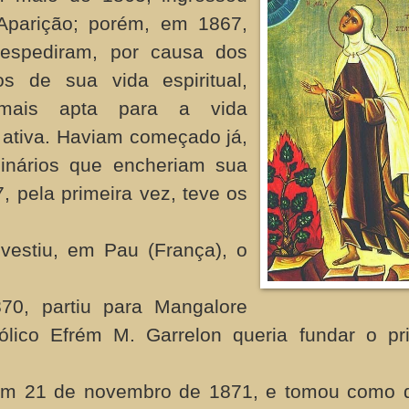
parição; porém, em 1867,
despediram, por causa dos
os de sua vida espiritual,
 mais apta para a vida
 ativa. Haviam começado já,
dinários que encheriam sua
 pela primeira vez, teve os
vestiu, em Pau (França), o
0, partiu para Mangalore
tólico Efrém M. Garrelon queria fundar o pr
, em 21 de novembro de 1871, e tomou como d