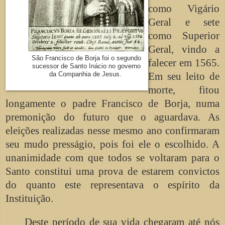
como Vigário
Geral e sete
como Superior
Geral, vindo a
São Francisco de Borja foi o segundo
falecer em 1565.
sucessor de Santo Inácio no governo
da Companhia de Jesus.
Em seu leito de
morte, fitou
longamente o padre Francisco de Borja, numa
premonição do futuro que o aguardava. As
eleições realizadas nesse mesmo ano confirmaram
seu mudo presságio, pois foi ele o escolhido. A
unanimidade com que todos se voltaram para o
Santo constitui uma prova de estarem convictos
do quanto este representava o espírito da
Instituição.
Deste período de sua vida chegaram até nós