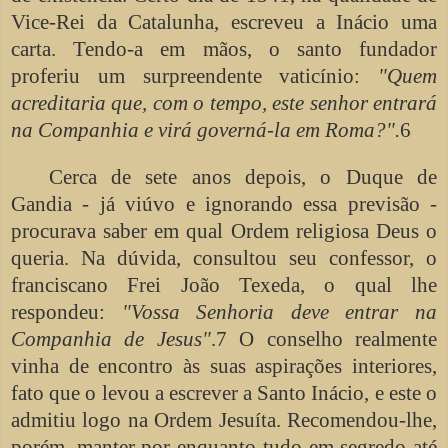
Vice-Rei da Catalunha, escreveu a Inácio uma
carta. Tendo-a em mãos, o santo fundador
proferiu um surpreendente vaticínio:
"Quem
acreditaria que, com o tempo, este senhor entrará
na Companhia e virá governá-la em Roma?".
6
Cerca de sete anos depois, o Duque de
Gandia - já viúvo e ignorando essa previsão -
procurava saber em qual Ordem religiosa Deus o
queria. Na dúvida, consultou seu confessor, o
franciscano Frei João Texeda, o qual lhe
respondeu:
"Vossa Senhoria deve entrar na
Companhia de Jesus"
.7 O conselho realmente
vinha de encontro às suas aspirações interiores,
fato que o levou a escrever a Santo Inácio, e este o
admitiu logo na Ordem Jesuíta. Recomendou-lhe,
porém, manter por enquanto tudo em segredo até