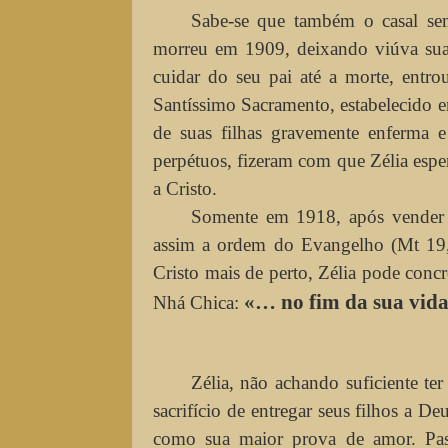
Sabe-se que também o casal se
morreu em 1909, deixando viúva sua
cuidar do seu pai até a morte, entr
Santíssimo Sacramento, estabelecido
de suas filhas gravemente enferma e
perpétuos, fizeram com que Zélia espe
a Cristo.
Somente em 1918, após vender t
assim a ordem do Evangelho (Mt 19,2
Cristo mais de perto, Zélia pode concr
«… no fim da sua vida,
Nhá Chica:
Zélia, não achando suficiente te
sacrifício de entregar seus filhos a D
como sua maior prova de amor. Pas