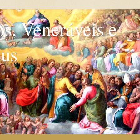
os, Veneráveis e
eus