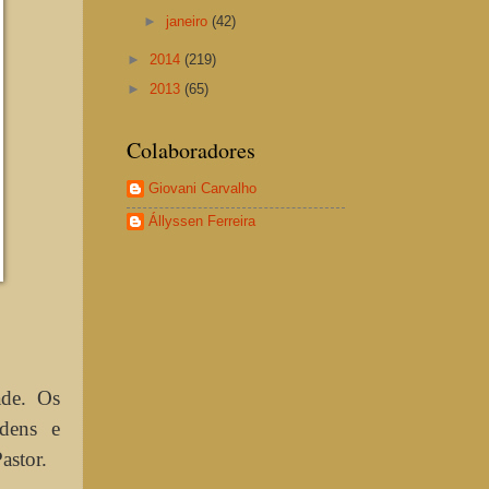
►
janeiro
(42)
►
2014
(219)
►
2013
(65)
Colaboradores
Giovani Carvalho
Állyssen Ferreira
ade. Os
dens e
astor.