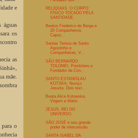
 idade e
RELÍQUIAS: O CORPO
FÍSICO TOCADO PELA
SANTIDADE.
s águas
Beatos Frederico de Berga e
25 Companheiros,
sara os
Capuc...
encontro
Santas Teresa de Santo
Agostinho e
Companheiras, V...
ecia as
SÃO BERNARDO
TOLOMEI, Presbítero e
Sinhá»,
Fundador da Con...
ua mãe.
SANTO ESTANISLAU
KOTSKA, Noviço
 sombra
Jesuíta. Dois text...
Beata Alice Kotowska,
Virgem e Mártir.
JESUS, REI DO
UNIVERSO.
SÃO JOSÉ e seu grande
r para o
poder de intercessão.
Conhecia
SANTA ISABEL DA