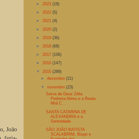
►
2023
(18)
►
2022
(5)
►
2021
(4)
►
2020
(2)
►
2019
(36)
►
2018
(68)
►
2017
(106)
►
2016
(147)
▼
2015
(289)
►
dezembro
(21)
▼
novembro
(23)
Serva de Deus Zélia
Pedreira Abreu e a Beata
Nhá C...
SANTA CATARINA DE
ALEXANDRIA e a
Serenidade.
o, João
SÃO JOÃO BATISTA
SCALABRINI, Bispo e
 fazia-
Fundador dos ...