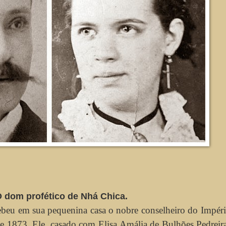
 O dom profético de Nhá Chica.
ebeu em sua pequenina casa o nobre conselheiro do Impéri
e 1873. Ele, casado com Elisa Amália de Bulhões Pedreira,