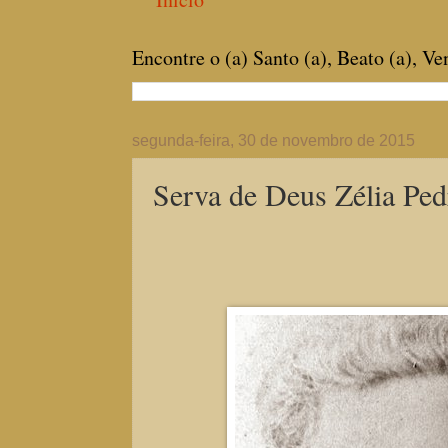
Encontre o (a) Santo (a), Beato (a), V
segunda-feira, 30 de novembro de 2015
Serva de Deus Zélia Ped