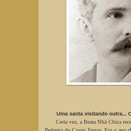
Uma santa visitando outra...
Certa vez, a Beata Nhá Chica rec
Pedreira do Couto Ferraz. Era o ano d