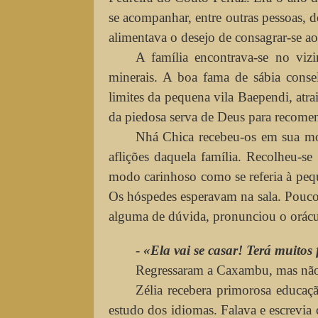
se acompanhar, entre outras pessoas, d
alimentava o desejo de consagrar-se ao
A família encontrava-se no viz
minerais. A boa fama de sábia conse
limites da pequena vila Baependi, atra
da piedosa serva de Deus para recomen
Nhá Chica recebeu-os em sua mo
aflições daquela família. Recolheu-s
modo carinhoso como se referia à pe
Os hóspedes esperavam na sala. Pouco
alguma de dúvida, pronunciou o orácu
-
«Ela vai se casar! Terá muitos 
Regressaram a Caxambu, mas não 
Zélia recebera primorosa educação 
estudo dos idiomas. Falava e escrevia 