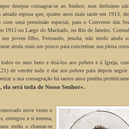
mpre desejou consagrar-se ao Senhor, mas Jerônimo nã
 amada esposa que, quatro anos mais tarde em 1913, de
ou com uma permissão especial, para o Convento das Se
 em 1912 no Largo do Machado, no Rio de Janeiro. Contu
 seu jovem filho, Fernando, jesuíta, não tendo ainda o
rasse ainda mais um pouco para concretizar sua plena cons
odos os seus bens e doá-los aos pobres e à Igreja, cu
1) de vender tudo e dar aos pobres para depois seguir 
etizar a sua consagração há tantos anos predita profeticam
 ela será toda de Nosso Senhor».
r renovado nove vezes o
eus, entregou a si mesma,
sou então a chamar-se