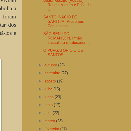
 viviam
Beata Rosalíe (Rosália)
Rendu, Virgem e Filha da
bolia a
C...
e foram
SANTO INÁCIO DE
SANTHIÁ, Presbítero
tar dos
Capuchinho.
á-los e
SÃO BENILDO
ROMANÇON, Irmão
Lassalista e Educador ...
O PURGATÓRIO E OS
SANTOS
►
outubro
(25)
►
setembro
(27)
►
agosto
(19)
►
julho
(15)
►
junho
(23)
►
maio
(17)
►
abril
(22)
►
março
(28)
►
fevereiro
(27)