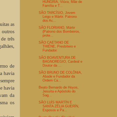
HUNGRIA, Viúva, Mãe de
Família e T...
SÃO TARCÍSIO, Jovem
Leigo e Mártir. Patrono
dos Ac...
uitas as
SÃO FLORIANO, Mártir
u outros
(Patrono dos Bombeiros,
prote...
de três
SÃO CAETANO DE
alhães,
THIÉNE, Presbítero e
Fundador.
SÃO BOAVENTURA DE
BAGNOREGIO, Cardeal e
armo de
Doutor da ...
SÃO BRUNO DE COLÔNIA,
da havia
Abade e Fundador da
 sempre
Ordem Ca...
e havia
Beato Bernardo de Hoyos,
Jesuíta e Apóstolo do
avam da
Sag...
esma os
SÃO LUÍS MARTÍN E
SANTA ZÉLIA GUERÍN,
Esposos e Pa...