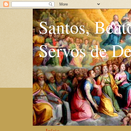
Santos, Beat
Servos de D
Início