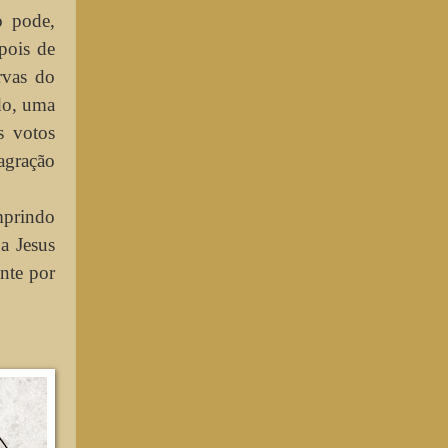
o pode,
pois de
rvas do
do, uma
s votos
agração
mprindo
a Jesus
ente por