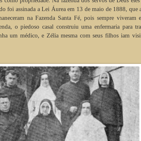
os como propriedade. Na fazenda dos servos de Deus eles
ndo foi assinada a Lei Áurea em 13 de maio de 1888, que a
ermaneceram na Fazenda Santa Fé, pois sempre viveram 
enda, o piedoso casal construiu uma enfermaria para tra
inha um médico, e Zélia mesma com seus filhos iam visit