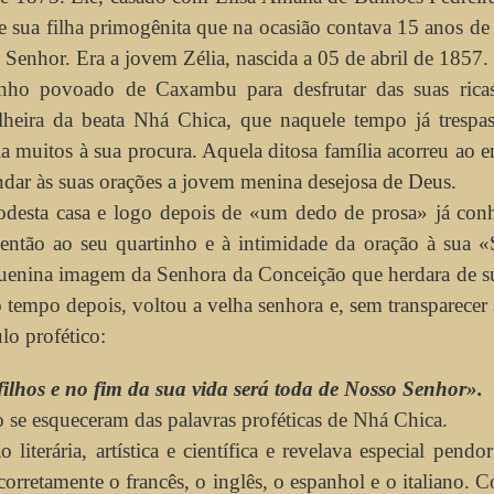
e sua filha primogênita que na ocasião contava 15 anos de
 Senhor. Era a jovem Zélia, nascida a 05 de abril de 1857.
inho povoado de Caxambu para desfrutar das suas rica
lheira da beata Nhá Chica, que naquele tempo já trespas
ia muitos à sua procura. Aquela ditosa família acorreu ao 
dar às suas orações a jovem menina desejosa de Deus.
desta casa e logo depois de «um dedo de prosa» já conh
e então ao seu quartinho e à intimidade da oração à sua «
quenina imagem da Senhora da Conceição que herdara de s
 tempo depois, voltou a velha senhora e, sem transparecer
lo profético:
filhos e no fim da sua vida será toda de Nosso Senhor».
se esqueceram das palavras proféticas de Nhá Chica.
literária, artística e científica e revelava especial pendo
corretamente o francês, o inglês, o espanhol e o italiano. 