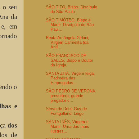
 o seu
SÃO TITO, Bispo. Discípulo
de São Paulo.
Ana da
SÃO TIMÓTEO, Bispo e
Mártir. Discípulo de São
 e, em
Paul...
tornado
Beata Arcângela Girlani,
Virgem Carmelita (da
Anti...
SÃO FRANCISCO DE
SALES, Bispo e Doutor
da Igreja.
SANTA ZITA, Virgem leiga,
Padroeira das
Empregadas...
sendo o
SÃO PEDRO DE VERONA,
presbítero, grande
pregador c...
lhas e
Servo de Deus Guy de
Fontgalland, Leigo
SANTA INÊS, Virgem e
nça
dos
Mártir. Uma das mais
ilustres...
dos de