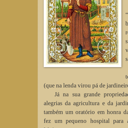
“
r
v
s
t
(que na lenda virou pá de jardinei
Já na sua grande proprieda
alegrias da agricultura e da jard
também um oratório em honra d
fez um pequeno hospital para ac