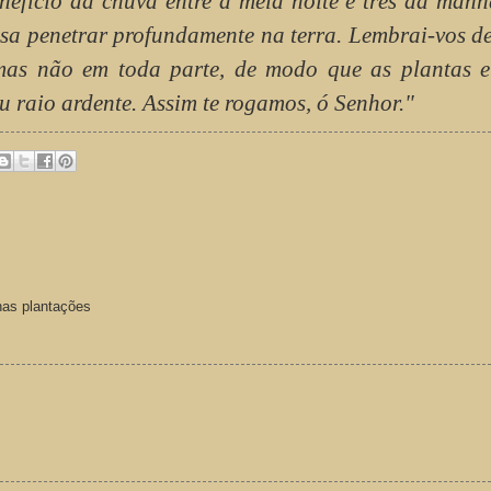
efício da chuva entre a meia noite e três da manh
ssa penetrar profundamente na terra. Lembrai-vos d
 mas não em toda parte, de modo que as plantas e 
u raio ardente. Assim te rogamos, ó Senhor."
nhas plantações