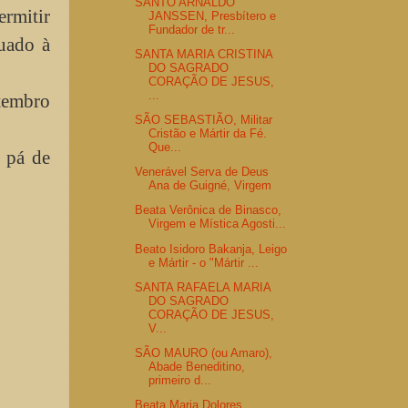
SANTO ARNALDO
rmitir
JANSSEN, Presbítero e
Fundador de tr...
tuado à
SANTA MARIA CRISTINA
DO SAGRADO
CORAÇÃO DE JESUS,
...
tembro
SÃO SEBASTIÃO, Militar
Cristão e Mártir da Fé.
Que...
a pá de
Venerável Serva de Deus
Ana de Guigné, Virgem
Beata Verônica de Binasco,
Virgem e Mística Agosti...
Beato Isidoro Bakanja, Leigo
e Mártir - o "Mártir ...
SANTA RAFAELA MARIA
DO SAGRADO
CORAÇÃO DE JESUS,
V...
SÃO MAURO (ou Amaro),
Abade Beneditino,
primeiro d...
Beata Maria Dolores