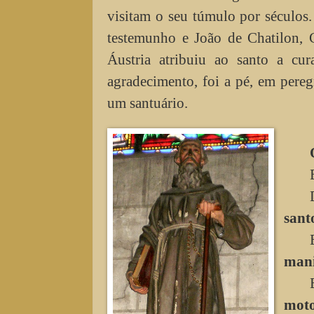
visitam o seu túmulo por século
testemunho e João de Chatilon, 
Áustria atribuiu ao santo a c
agradecimento, foi a pé, em pereg
um santuário.
sant
mani
moto