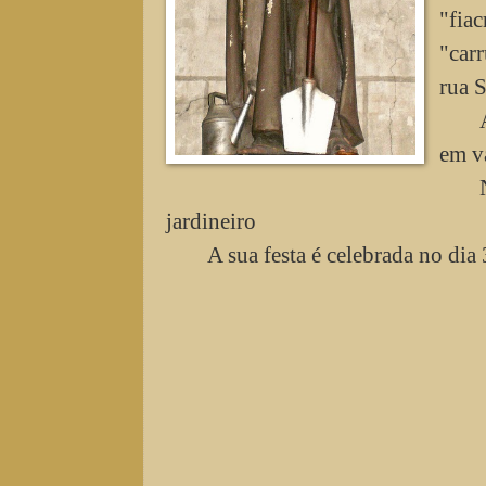
"fia
"car
rua S
em va
jardineiro
A sua festa é celebrada no dia