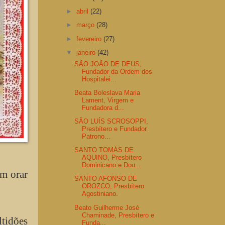
►
abril
(22)
►
março
(28)
►
fevereiro
(27)
▼
janeiro
(42)
SÃO JOÃO DE DEUS,
Fundador da Ordem dos
Hospitalei...
Beata Boleslava Maria
Lament, Virgem e
Fundadora d...
SÃO LUÍS SCROSOPPI,
Presbítero e Fundador.
Patrono...
SANTO TOMÁS DE
AQUINO, Presbítero
Dominicano e Dou...
em orar
SANTO AFONSO DE
OROZCO, Presbítero
Agostiniano.
Beato Guilherme José
Chaminade, Presbítero e
ltidões
Funda...