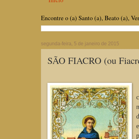
Encontre o (a) Santo (a), Beato (a), V
segunda-feira, 5 de janeiro de 2015
SÃO FIACRO (ou Fiacre
c
n
d
e
p