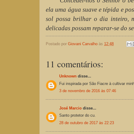
"Concedei-nos ó Senhor o ben
ela uma água suave e tépida e po
sol possa brilhar o dia inteiro,
delicadas possam reparar-se do se
Postado por
Giovani Carvalho
às
12:48
11 comentários:
Unknown
disse...
Fui inspirada por São Fiacre à cultivar mi
3 de novembro de 2016 às 07:46
José Marcio
disse...
Santo protetor do cu.
28 de outubro de 2017 às 22:23