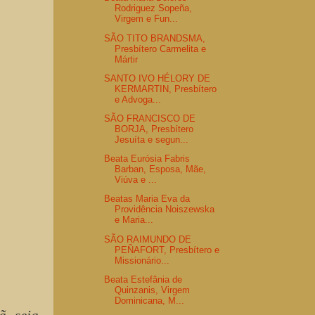
Rodriguez Sopeña,
Virgem e Fun...
SÃO TITO BRANDSMA,
Presbítero Carmelita e
Mártir
SANTO IVO HÉLORY DE
KERMARTIN, Presbítero
e Advoga...
SÃO FRANCISCO DE
BORJA, Presbítero
Jesuíta e segun...
Beata Eurósia Fabris
Barban, Esposa, Mãe,
Viúva e ...
Beatas Maria Eva da
Providência Noiszewska
e Maria...
SÃO RAIMUNDO DE
PEÑAFORT, Presbítero e
Missionário...
Beata Estefânia de
Quinzanis, Virgem
Dominicana, M...