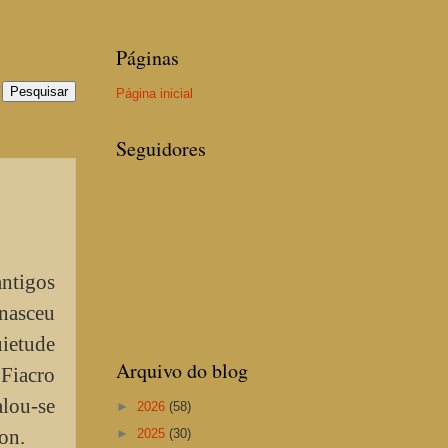
Páginas
Página inicial
Seguidores
antigos
 nasceu
uietude
Arquivo do blog
 Fiacro
alou-se
►
2026
(58)
on.
►
2025
(30)