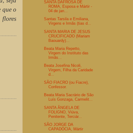
ã, seja
SANTA DAFROSA DE
ROMA, Esposa e Mártir -
e que o
04 de jan...
flores
Santas Tarsila e Emiliana,
Virgens e Irmãs (tias d...
SANTA MARIA DE JESUS
CRUCIFICADO (Mariam
Baouardy)...
Beata Maria Repetto,
Virgem do Instituto das
Irmãs...
Beata Josefina Nicoli,
Virgem, Filha da Caridade
d...
SÃO FIACRO (ou Fiacre),
Confessor.
Beata Maria Sacrário de São
Luís Gonzaga, Carmelit...
SANTA ÂNGELA DE
FOLIGNO, Viúva,
Penitente, Terciár...
SÃO JORGE DA
CAPADÓCIA, Mártir