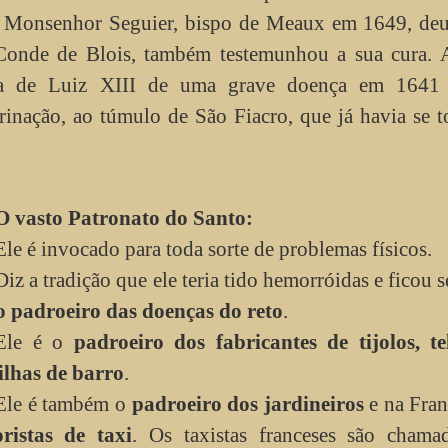
s. Monsenhor Seguier, bispo de Meaux em 1649, deu
Conde de Blois, também testemunhou a sua cura. 
ura de Luiz XIII de uma grave doença em 1641
rinação, ao túmulo de São Fiacro, que já havia se 
O vasto Patronato do Santo:
Ele é invocado para toda sorte de problemas físicos.
Diz a tradição que ele teria tido hemorróidas e ficou 
o padroeiro das doenças do reto
.
Ele é o
padroeiro dos fabricantes de tijolos, te
lhas de barro
.
Ele é também o
padroeiro dos jardineiros
e na Fra
ristas de taxi
. Os taxistas franceses são chama