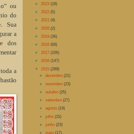
►
2023
(18)
io” ou
►
2022
(5)
ônio do
►
2021
(4)
e. Sua
►
2020
(2)
gurar a
►
2019
(36)
 e dos
►
2018
(68)
umentar
►
2017
(106)
►
2016
(147)
▼
2015
(289)
 toda a
►
dezembro
(21)
 bastão
►
novembro
(23)
►
outubro
(25)
►
setembro
(27)
►
agosto
(19)
►
julho
(15)
►
junho
(23)
►
maio
(17)