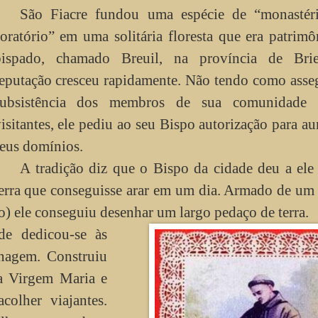
São Fiacre fundou uma espécie de “monastér
oratório” em uma solitária floresta que era patrim
bispado, chamado Breuil, na província de Bri
eputação cresceu rapidamente. Não tendo como asse
subsistência dos membros de sua comunidade
isitantes, ele pediu ao seu Bispo autorização para a
eus domínios.
A tradição diz que o Bispo da cidade deu a ele
erra que conseguisse arar em um dia. Armado de um
ro) ele conseguiu desenhar um largo pedaço de terra.
de dedicou-se às
inagem. Construiu
a Virgem Maria e
olher viajantes.