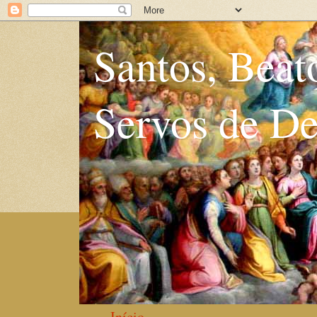
Santos, Beat
Servos de D
Início