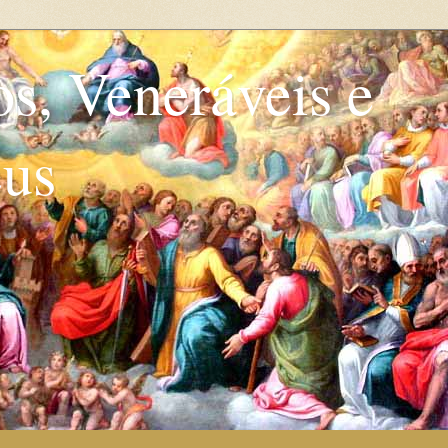
os, Veneráveis e
eus